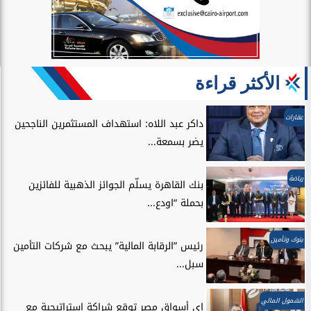
الأكثر قراءة
عقارات
داكر عبد اللاه: استهداف المستثمرين الناجحين
يضر بسمعة...
رياضة
بنك القاهرة يسلّم الجوائز الذهبية للفائزين
بحملة “اودع...
بنوك وتأمين
رئيس ”الرقابة المالية” يبحث مع شركات التأمين
سبل...
الشمول المالي
إي أسواق مصر توقع شراكة استراتيجية مع