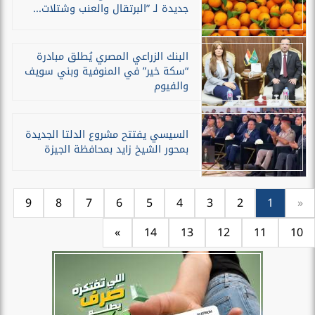
جديدة لـ ”البرتقال والعنب وشتلات...
البنك الزراعي المصري يُطلق مبادرة
“سكة خير” في المنوفية وبني سويف
والفيوم
السيسي يفتتح مشروع الدلتا الجديدة
بمحور الشيخ زايد بمحافظة الجيزة
9
8
7
6
5
4
3
2
1
«
»
14
13
12
11
10