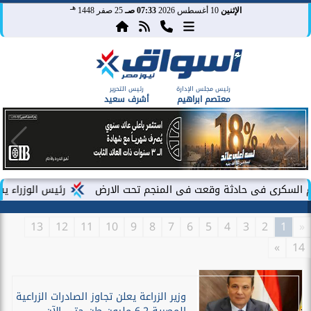
هـ
الإثنين
10 أغسطس 2026
07:33 صـ
25 صفر 1448
رئيس مجلس الإدارة
رئيس التحرير
معتصم ابراهيم
أشرف سعيد
حادثة وقعت فى المنجم تحت الارض
رئيس الوزراء يشهد فعاليات إط
13
12
11
10
9
8
7
6
5
4
3
2
1
«
»
14
وزير الزراعة يعلن تجاوز الصادرات الزراعية