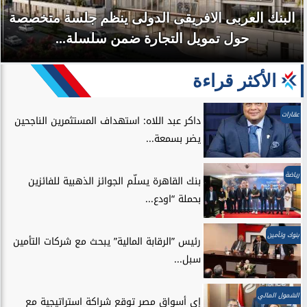
البنك العربى الافريقى الدولى ينظم جلسة متخصصة
حول تمويل التجارة ضمن سلسلة...
الأكثر قراءة
عقارات
داكر عبد اللاه: استهداف المستثمرين الناجحين
يضر بسمعة...
رياضة
بنك القاهرة يسلّم الجوائز الذهبية للفائزين
بحملة “اودع...
بنوك وتأمين
رئيس ”الرقابة المالية” يبحث مع شركات التأمين
سبل...
الشمول المالي
إي أسواق مصر توقع شراكة استراتيجية مع