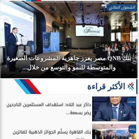
بنوك وتأمين
بنك QNB مصر يعزز جاهزية المشروعات الصغيرة
متوسطة للنمو والتوسع من خلال...
الأكثر قراءة
عقارات
داكر عبد اللاه: استهداف المستثمرين الناجحين
يضر بسمعة...
رياضة
بنك القاهرة يسلّم الجوائز الذهبية للفائزين