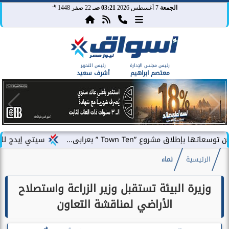
هـ
الجمعة
7 أغسطس 2026
03:21 صـ
22 صفر 1448
رئيس مجلس الإدارة
رئيس التحرير
معتصم ابراهيم
أشرف سعيد
Town T ” بعرابى...
سيتي إيدج للتطوير العقاري ت
الرئيسية
نماء
وزيرة البيئة تستقبل وزير الزراعة واستصلاح
الأراضي لمناقشة التعاون
هـ