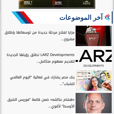
آخر الموضوعات
مزايا تفتتح مرحلة جديدة من توسعاتها بإطلاق
مشروع...
LARZ Developments تطلق رؤيتها الجديدة
لتقديم مفهوم متكامل...
بنك مصر يشارك في فعالية “اليوم العالمي
للشباب”...
«هشام عكاشه» ضمن قائمة ”فوربس الشرق
الأوسط” لأقوي...