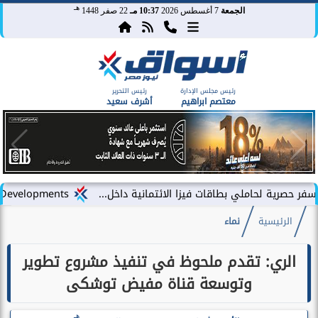
هـ
الجمعة
7 أغسطس 2026
10:37 مـ
22 صفر 1448
رئيس مجلس الإدارة
رئيس التحرير
معتصم ابراهيم
أشرف سعيد
املي بطاقات فيزا الائتمانية داخل...
LARZ Developments تطلق رؤيتها الجديدة لتقديم مفهوم متكامل للتطوير العقاري في مصر
الرئيسية
نماء
الري: تقدم ملحوظ في تنفيذ مشروع تطوير
وتوسعة قناة مفيض توشكى
هـ