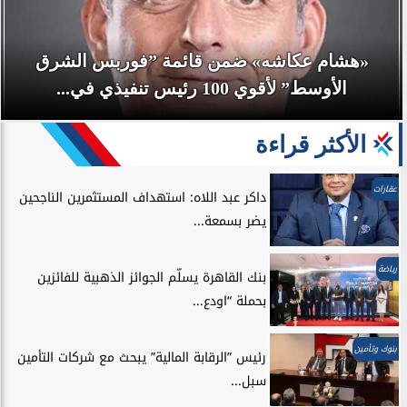
«هشام عكاشه» ضمن قائمة ”فوربس الشرق
الأوسط” لأقوي 100 رئيس تنفيذي في...
الأكثر قراءة
عقارات
داكر عبد اللاه: استهداف المستثمرين الناجحين
يضر بسمعة...
رياضة
بنك القاهرة يسلّم الجوائز الذهبية للفائزين
بحملة “اودع...
بنوك وتأمين
رئيس ”الرقابة المالية” يبحث مع شركات التأمين
سبل...