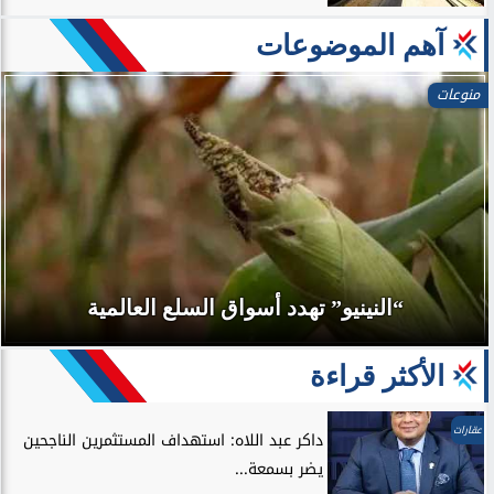
آهم الموضوعات
منوعات
“النينيو” تهدد أسواق السلع العالمية
الأكثر قراءة
عقارات
داكر عبد اللاه: استهداف المستثمرين الناجحين
يضر بسمعة...