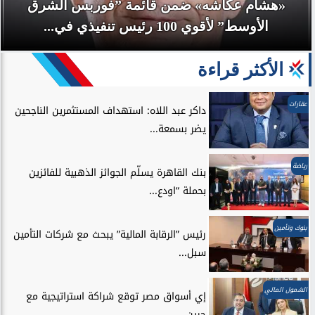
«هشام عكاشه» ضمن قائمة ”فوربس الشرق
الأوسط” لأقوي 100 رئيس تنفيذي في...
الأكثر قراءة
عقارات
داكر عبد اللاه: استهداف المستثمرين الناجحين
يضر بسمعة...
رياضة
بنك القاهرة يسلّم الجوائز الذهبية للفائزين
بحملة “اودع...
بنوك وتأمين
رئيس ”الرقابة المالية” يبحث مع شركات التأمين
سبل...
الشمول المالي
إي أسواق مصر توقع شراكة استراتيجية مع
جرين...