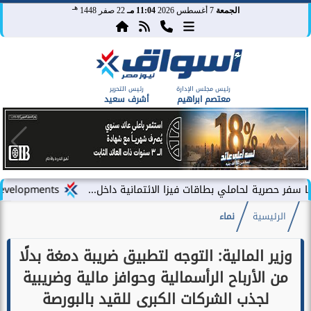
هـ
الجمعة
7 أغسطس 2026
11:04 مـ
22 صفر 1448
رئيس مجلس الإدارة
رئيس التحرير
معتصم ابراهيم
أشرف سعيد
املي بطاقات فيزا الائتمانية داخل...
LARZ Developments تطلق رؤيتها الجديدة لتقديم مفهوم متكامل للتطوير العقاري في مصر
الرئيسية
نماء
وزير المالية: التوجه لتطبيق ضريبة دمغة بدلًا
من الأرباح الرأسمالية وحوافز مالية وضريبية
لجذب الشركات الكبرى للقيد بالبورصة