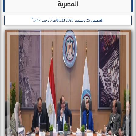
المصرية
هـ
الخميس
25 ديسمبر 2025
01:33 مـ
5 رجب 1447