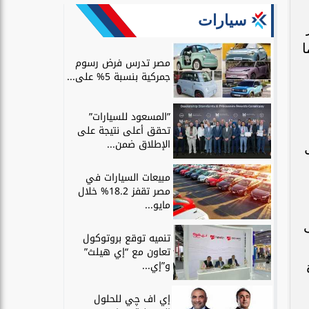
سيارات
ا
مصر تدرس فرض رسوم
جمركية بنسبة 5% على...
”المسعود للسيارات”
تحقق أعلى نتيجة على
الإطلاق ضمن...
Eyada P) كحل
مبيعات السيارات في
مصر تقفز 18.2% خلال
مايو...
تنميه توقع بروتوكول
تعاون مع “إي هيلث”
و”إي...
إي اف چي للحلول