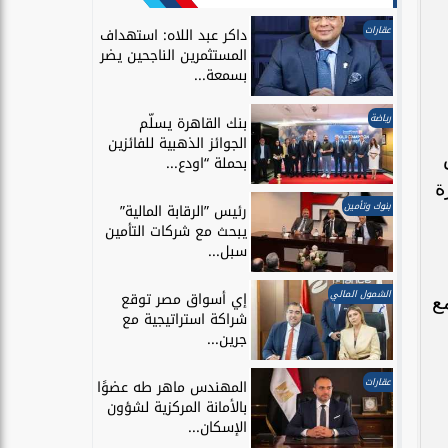
عقارات
داكر عبد اللاه: استهداف
المستثمرين الناجحين يضر
بسمعة...
رياضة
بنك القاهرة يسلّم
الجوائز الذهبية للفائزين
بحملة “اودع...
ة
بنوك وتأمين
رئيس ”الرقابة المالية”
يبحث مع شركات التأمين
سبل...
الشمول المالي
إي أسواق مصر توقع
ع
شراكة استراتيجية مع
جرين...
عقارات
المهندس ماهر طه عضوًا
بالأمانة المركزية لشؤون
الإسكان...