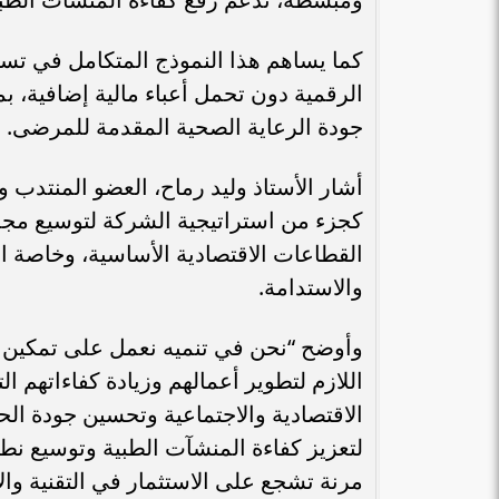
كما يساهم هذا النموذج المتكامل في ت
الرقمية دون تحمل أعباء مالية إضافية، ب
جودة الرعاية الصحية المقدمة للمرضى.
أشار الأستاذ وليد رماح، العضو المنتدب 
كجزء من استراتيجية الشركة لتوسيع مجموع
القطاعات الاقتصادية الأساسية، وخاصة ا
والاستدامة.
وأوضح “نحن في تنميه نعمل على تمكين
اللازم لتطوير أعمالهم وزيادة كفاءاتهم الت
أرباح الإسكندرية للأدوية لتسجل 527.7 مليون
الكابلات الكهربا
الاقتصادية والاجتماعية وتحسين جودة الحي
جنيه خلال العام المالي 2025-2026
المصدر إلى 1.31 مليار جنيه والمرخص...
لتعزيز كفاءة المنشآت الطبية وتوسيع نط
مرنة تشجع على الاستثمار في التقنية والاب