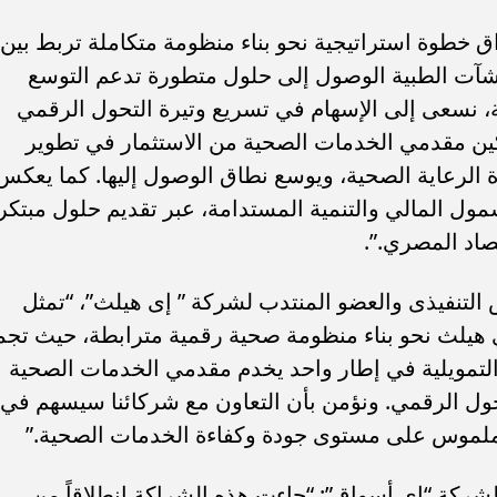
اق خطوة استراتيجية نحو بناء منظومة متكاملة تربط بين
منشآت الطبية الوصول إلى حلول متطورة تدعم التوسع
، نسعى إلى الإسهام في تسريع وتيرة التحول الرقمي
ين مقدمي الخدمات الصحية من الاستثمار في تطوير
دة الرعاية الصحية، ويوسع نطاق الوصول إليها. كما يعكس
مول المالي والتنمية المستدامة، عبر تقديم حلول مبتكر
اد المصري.”.
س التنفيذى والعضو المنتدب لشركة ” إى هيلث”، “تمثل
 هيلث نحو بناء منظومة صحية رقمية مترابطة، حيث تجم
ل التمويلية في إطار واحد يخدم مقدمي الخدمات الصحية
حول الرقمي. ونؤمن بأن التعاون مع شركائنا سيسهم في
 ملموس على مستوى جودة وكفاءة الخدمات الصحية.”
شركة “إي أسواق”: “جاءت هذه الشراكة انطلاقاً من