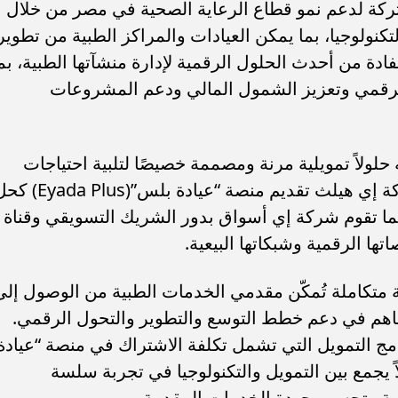
تركة لدعم نمو قطاع الرعاية الصحية في مصر من خلال
تكنولوجيا، بما يمكن العيادات والمراكز الطبية من تطوير
فادة من أحدث الحلول الرقمية لإدارة منشآتها الطبية، بم
الرقمي وتعزيز الشمول المالي ودعم المشروعات
ولاً تمويلية مرنة ومصممة خصيصًا لتلبية احتياجات
مقدمي الخدمات الطبية، بينما تتولى شركة إي هيلث تقديم منصة “عيادة بلس”(lus
يما تقوم شركة إي أسواق بدور الشريك التسويقي وقناة
ها الرقمية وشبكاتها البيعية.
ة متكاملة تُمكّن مقدمي الخدمات الطبية من الوصول إلى
ساهم في دعم خطط التوسع والتطوير والتحول الرقمي.
رامج التمويل التي تشمل تكلفة الاشتراك في منصة “عيادة
ر حلاً متكاملاً يجمع بين التمويل والتكنولوجيا في تجربة سلسة
ية وتحسين جودة الخدمات المقدمة.