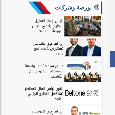
بورصة وشركات
رئيس جهاز التمثيل
التجاري يلتقي رئيس
البورصة المصرية...
إي اف چي فاينانس
تستعرض خطط نمو
«بلد»...
طارق سيف: آقاق واسعة
لاستفادة المغتربين من
الأنشطة...
بلتون لرأس المال المخاطر
تستكمل التخارج الجزئي
الناجح...
إي اف چي هيرميس