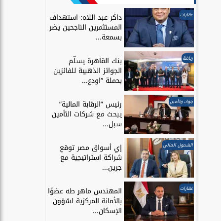
عقارات
داكر عبد اللاه: استهداف
المستثمرين الناجحين يضر
بسمعة...
رياضة
بنك القاهرة يسلّم
الجوائز الذهبية للفائزين
بحملة “اودع...
بنوك وتأمين
رئيس ”الرقابة المالية”
يبحث مع شركات التأمين
سبل...
الشمول المالي
إي أسواق مصر توقع
شراكة استراتيجية مع
جرين...
عقارات
المهندس ماهر طه عضوًا
بالأمانة المركزية لشؤون
الإسكان...