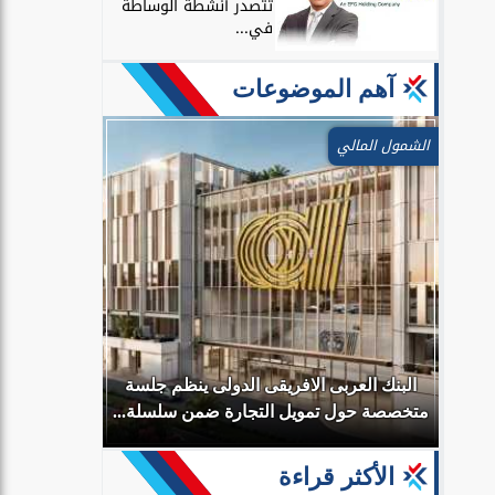
تتصدر أنشطة الوساطة
في...
آهم الموضوعات
الشمول المالي
لامي- مصر ADIB-
ة بـ
البنك العربى الافريقى الدولى ينظم جلسة
رئيس الوز
متخصصة حول تمويل التجارة ضمن سلسلة...
الديار القطر
الأكثر قراءة