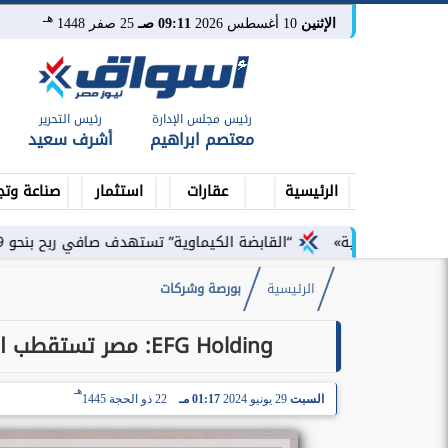
هـ
الإثنين
10 أغسطس 2026
09:11 صـ
25 صفر 1448
رئيس مجلس الإدارة
رئيس التحرير
معتصم ابراهيم
أشرف سعيد
الرئيسية
عقارات
استثمار
صناعة وتج
ية»
“القابضة الكيماوية” تستهدف صافي ربح بنحو 9 مليارات جنيه خلال 2026-2027
الرئيسية
بورصة وشركات
EFG Holding: مصر تستقطب استثمارات أجنبية ضخمة بأدوات الدين الحكومية
هـ
السبت
29 يونيو 2024
01:17 مـ
22 ذو الحجة 1445