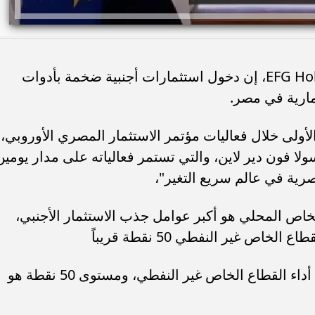
قال كريم عوض الرئيس التنفيذي لـEFG Holding، إن دخول استثمارات أجنبية ضخمة بأدوات
مارية في مصر.
أولى خلال فعاليات مؤتمر الاستثمار المصري الأوروبي،
لا فون دير لاين، والتي تستمر فعالياته على مدار يومين
رية في عالم سريع التغير"،
ص المحلي هو أكبر عوامل جذب الاستثمار الأجنبي،
 غير النفطي 50 نقطة قريباً
يذكر أن مؤشر مديري المشتريات يقيس أداء القطاع الخاص غير النفطي، ومستوى 50 نقطة هو