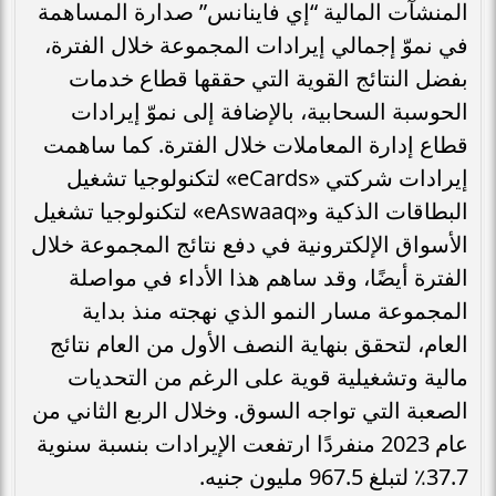
المنشآت المالية “إي فاينانس” صدارة المساهمة
في نموّ إجمالي إيرادات المجموعة خلال الفترة،
بفضل النتائج القوية التي حققها قطاع خدمات
الحوسبة السحابية، بالإضافة إلى نموّ إيرادات
قطاع إدارة المعاملات خلال الفترة. كما ساهمت
إيرادات شركتي «eCards» لتكنولوجيا تشغيل
البطاقات الذكية و«eAswaaq» لتكنولوجيا تشغيل
الأسواق الإلكترونية في دفع نتائج المجموعة خلال
الفترة أيضًا، وقد ساهم هذا الأداء في مواصلة
المجموعة مسار النمو الذي نهجته منذ بداية
العام، لتحقق بنهاية النصف الأول من العام نتائج
مالية وتشغيلية قوية على الرغم من التحديات
الصعبة التي تواجه السوق. وخلال الربع الثاني من
عام 2023 منفردًا ارتفعت الإيرادات بنسبة سنوية
37.7٪ لتبلغ 967.5 مليون جنيه.