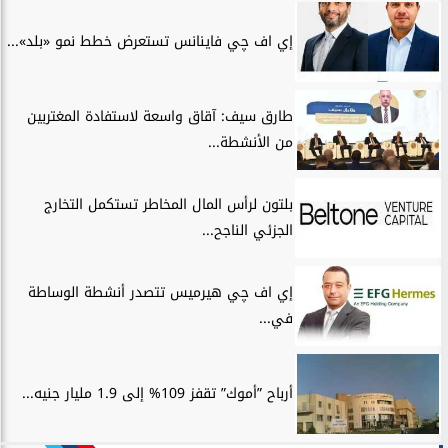
إي اف چي فاينانس تستعرض خطط نمو «بلد»...
طارق سيف: آقاق واسعة لاستفادة المغتربين
من الأنشطة...
بلتون لرأس المال المخاطر تستكمل التخارج
الجزئي الناجح...
إي اف چي هيرميس تتصدر أنشطة الوساطة
في...
أرباح ”أموك” تقفز 109% إلى 1.9 مليار جنيه...