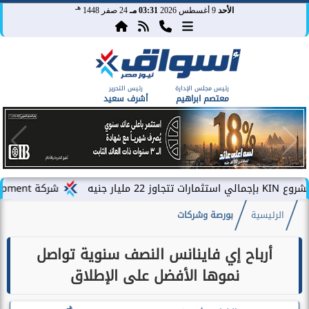
هـ
الأحد
9 أغسطس 2026
03:31 مـ
24 صفر 1448
رئيس مجلس الإدارة
رئيس التحرير
معتصم ابراهيم
أشرف سعيد
شركة PLDG Development تفتح باب الحجز للمرحلة الثانية من مشروع «إطلالة» بمدينة...
الرئيسية
بورصة وشركات
أرباح إي فاينانس النصف سنوية تواصل
نموها الأفضل على الإطلاق
هـ