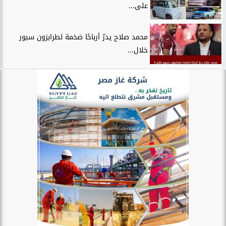
على...
محمد صلاح يدرّ أرباحًا ضخمة لطرابزون سبور
خلال...