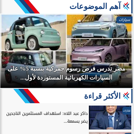
آهم الموضوعات
رياضة
محمد صلاح يدرّ أرباحًا ضخمة لطرابزون سبور خلال 3
أيام فقط
الأكثر قراءة
عقارات
داكر عبد اللاه: استهداف المستثمرين الناجحين
يضر بسمعة...