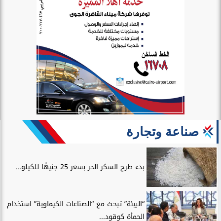
صناعة وتجارة
بدء طرح السكر الحر بسعر 25 جنيهًا للكيلو...
“البيئة” تبحث مع “الصناعات الكيماوية” استخدام
الحمأة كوقود...