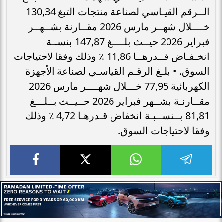
الــرقم القيـاسي لصناعة منتجات التبغ 130,34
خــــلال شهــر مارس 2026 مقــارنة بشــهــر
فبراير 2026 حيــث بلــــغ 147,87 بنسبـة
انخـفـاض قــدرهــا 11,86 ٪ وذلك وفقا لاحتياجات
السوق. • بلـغ الرقـم القياسـي لصناعة الأجهزة
الكهربائية 77,95 خـــلال شهــــر مارس 2026
مقــارنـة بشــهر فبراير 2026 حــيــث بــلـــغ
81,81 بــنســبـة انخفاض قـدرهـا 4,72 ٪ وذلك
وفقا لاحتياجات السوق.