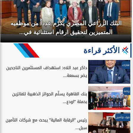
البنك الزراعي المصري يكرّم عدداً من موظفيه
المتميزين لتحقيق ارقام استثنائية في...
الأكثر قراءة
عقارات
داكر عبد اللاه: استهداف المستثمرين الناجحين
يضر بسمعة...
رياضة
بنك القاهرة يسلّم الجوائز الذهبية للفائزين
بحملة “اودع...
بنوك وتأمين
رئيس ”الرقابة المالية” يبحث مع شركات التأمين
سبل...