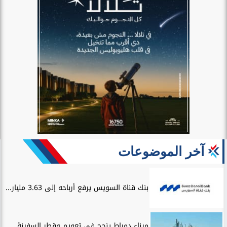
آخر الموضوعات
بنك قناة السويس يرفع أرباحه إلى 3.63 مليار...
​ميناء دمياط ينجح فى تعويم وقطر السفينة