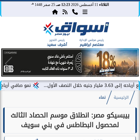
هـ
الثلاثاء
11 أغسطس 2026
12:23 صـ
25 صفر 1448
رئيس مجلس الإدارة
رئيس التحرير
معتصم ابراهيم
أشرف سعيد
..
نمو صافي أرباح ” فاليو” بنسبة 43% ليصل إلى 486 مليون جن
الرئيسية
نماء
بيبسيكو مصر: انطلاق موسم الحصاد الثالث
لمحصول البطاطس في بني سويف
هـ