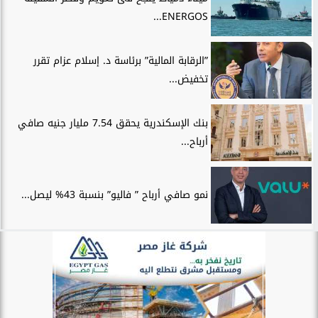
ENERGOS...
”الرقابة المالية” برئاسة د. إسلام عزام تقرر
تخفيض...
بنك الإسكندرية يحقق 7.54 مليار جنيه صافي
أرباح...
نمو صافي أرباح ” فاليو” بنسبة 43% ليصل...