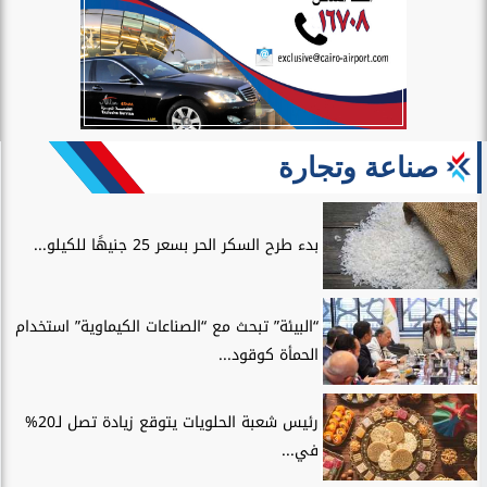
صناعة وتجارة
بدء طرح السكر الحر بسعر 25 جنيهًا للكيلو...
“البيئة” تبحث مع “الصناعات الكيماوية” استخدام
الحمأة كوقود...
رئيس شعبة الحلويات يتوقع زيادة تصل لـ20%
في...