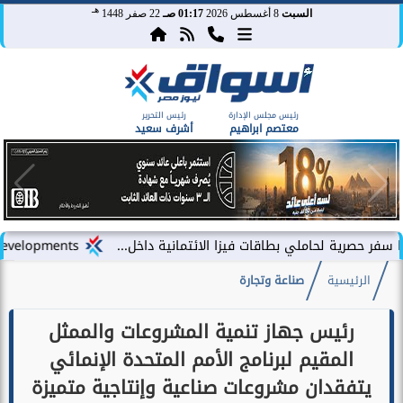
هـ
السبت
8 أغسطس 2026
01:17 صـ
22 صفر 1448
رئيس مجلس الإدارة
رئيس التحرير
معتصم ابراهيم
أشرف سعيد
لي بطاقات فيزا الائتمانية داخل...
LARZ Developments تطلق رؤيتها الجديدة لتقديم مفهوم متكامل للتطوير العقاري في مصر
الرئيسية
صناعة وتجارة
رئيس جهاز تنمية المشروعات والممثل
المقيم لبرنامج الأمم المتحدة الإنمائي
يتفقدان مشروعات صناعية وإنتاجية متميزة