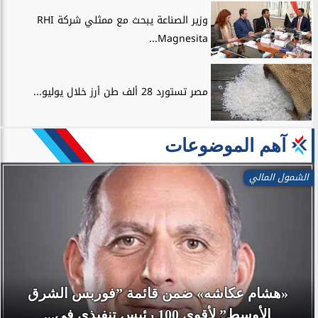
وزير الصناعة يبحث مع ممثلي شركة RHI
Magnesita...
مصر تستورد 28 ألف طن أرز خلال يوليو...
آهم الموضوعات
الشمول المالي
«هشام عكاشه» ضمن قائمة ”فوربس الشرق
الأوسط” لأقوي 100 رئيس تنفيذي في...