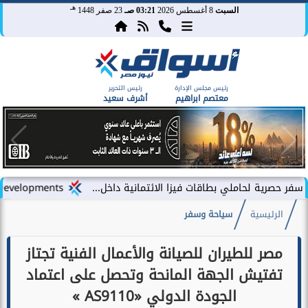
هـ
السبت
8 أغسطس 2026
03:21 صـ
23 صفر 1448
رئيس مجلس الإدارة
رئيس التحرير
معتصم ابراهيم
أشرف سعيد
ملي بطاقات فيزا الائتمانية داخل...
LARZ Developments تطلق رؤيتها الجديدة لتقديم مفهوم متكامل للتطوير العقاري في مصر
الرئيسية
سياحة وسفر
مصر للطيران للصيانة والأعمال الفنية تجتاز
تفتيش الجهة المانحة وتحصل على اعتماد
الجودة الدولي «AS9110 »