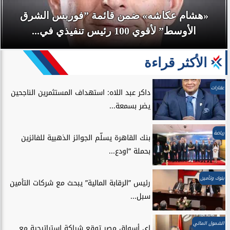
«هشام عكاشه» ضمن قائمة ”فوربس الشرق
الأوسط” لأقوي 100 رئيس تنفيذي في...
الأكثر قراءة
عقارات
داكر عبد اللاه: استهداف المستثمرين الناجحين
يضر بسمعة...
رياضة
بنك القاهرة يسلّم الجوائز الذهبية للفائزين
بحملة “اودع...
بنوك وتأمين
رئيس ”الرقابة المالية” يبحث مع شركات التأمين
سبل...
الشمول المالي
إي أسواق مصر توقع شراكة استراتيجية مع