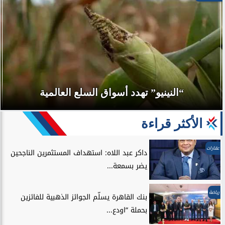
“النينيو” تهدد أسواق السلع العالمية
الأكثر قراءة
عقارات
داكر عبد اللاه: استهداف المستثمرين الناجحين
يضر بسمعة...
رياضة
بنك القاهرة يسلّم الجوائز الذهبية للفائزين
بحملة “اودع...