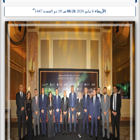
هـ
الأربعاء
6 مايو 2026
08:26 مـ
19 ذو القعدة 1447