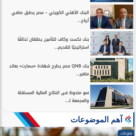
البنك الأهلي الكويتي – مصر يحقق صافي
أرباح...
بنك نكست وكاف للتأمين يطلقان تحالفًا
استراتيجيًا لتقديم...
بنك QNB مصر يطرح شهادة «سمارت» بعائد
متغير...
نمو ملحوظ فى النتائج المالية المستقلة
والمجمعة لـ...
آهم الموضوعات
منوعات