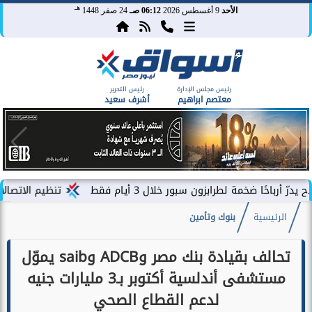
هـ
الأحد
9 أغسطس 2026
06:12 صـ
24 صفر 1448
رئيس مجلس الإدارة
رئيس التحرير
معتصم ابراهيم
أشرف سعيد
 لطرابزون سبور خلال 3 أيام فقط
تنظيم الاتصالات يصدر بيان 
الرئيسية
بنوك وتأمين
تحالف بقيادة بنك مصر وADCB وsaib يموّل
مستشفى أندلسية أكتوبر بـ3 مليارات جنيه
لدعم القطاع الصحي