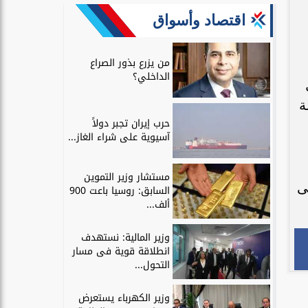
اقتصاد وأسواق
من يزرع بذور الصراع
الداخلي؟
ل
ة
حرب إيران تجبر دولاً
آسيوية على شراء الغاز...
مستشار وزير التموين
ى
السابق: روسيا باعت 900
ألف...
وزير المالية: نستهدف
انطلاقة قوية فى مسار
التحول...
وزير الكهرباء يستعرض