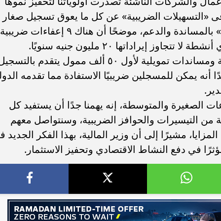
ال والشركات الناشئة تصدرت أولوياتنا لتحفيز نموها
ا فى «التسهيلات الضريبية» عن كل ما يعوق تسجيل صغار
المستثمرين، وامتدت إليهم يد «الضرائب» بالمساندة والدعم، موضحًا أن هناك ٩ إعفاءات ضريبية
 إيراداتها ٢٠ مليون جنيه سنويًا.
أشار كجوك، إلى أننا ندرس حوافز إضافية ومساندات تمويلية لأول ٥٠ ألف ممول يتقدم بالتسجي
 أنه يمكن للمسجلين ضريبيًا الاستفادة مما تقدمه الدول
ير.
 الصغيرة والمتوسطة، إنه يهمنا جدًا أن يستفيد كل
ن التيسيرات والحوافز الضريبية، وسنتواصل معهم
مزايا، مشيرًا إلى أن وزير المالية، بهذا الفكر الجديد ف
ثرًا في دفع النشاط الاقتصادي وتحفيز الاستثمار.