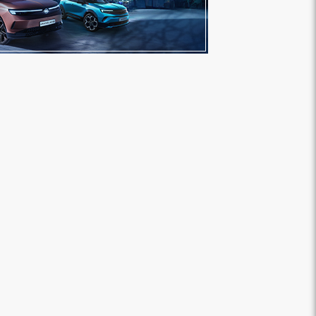
بنك مصر يشارك في فعالية “اليوم العالمي
«هشام عكاشه» ضم
للشباب” ويقدم العديد من العروض...
الأوسط” لأقوي 100 رئيس تنفيذي في...