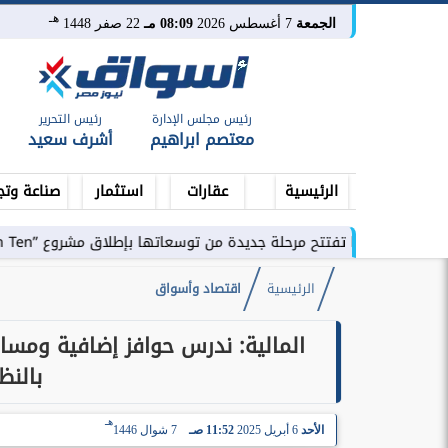
هـ
الجمعة
7 أغسطس 2026
08:09 مـ
22 صفر 1448
رئيس مجلس الإدارة
رئيس التحرير
معتصم ابراهيم
أشرف سعيد
الرئيسية
عقارات
استثمار
صناعة وتج
 تفتتح مرحلة جديدة من توسعاتها بإطلاق مشروع ”Town Ten ” بعرابى...
الرئيسية
اقتصاد وأسواق
بالنظ
هـ
الأحد
6 أبريل 2025
11:52 صـ
7 شوال 1446