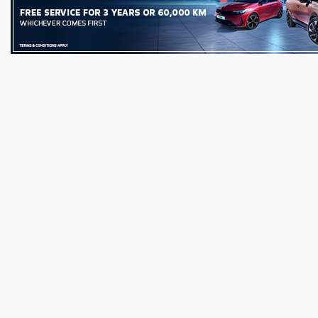
ن قائمة ”فوربس الشرق
تنظيم الاتصالات في مصر: عدم وجود 
عطل فني بتطبيق My NTRA...