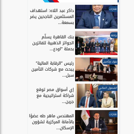
عقارات
داكر عبد اللاه: استهداف
المستثمرين الناجحين يضر
بسمعة...
رياضة
بنك القاهرة يسلّم
الجوائز الذهبية للفائزين
بحملة “اودع...
بنوك وتأمين
رئيس ”الرقابة المالية”
يبحث مع شركات التأمين
سبل...
الشمول المالي
إي أسواق مصر توقع
شراكة استراتيجية مع
جرين...
عقارات
المهندس ماهر طه عضوًا
بالأمانة المركزية لشؤون
الإسكان...