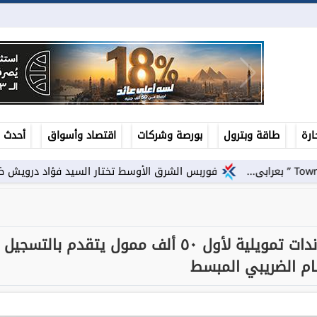
ارة
طاقة وبترول
بورصة وشركات
اقتصاد وأسواق
أحدث ال
فوربس الشرق الأوسط تختار السيد فؤاد درويش ضمن أقوى الرؤساء ا
المالية: ندرس حوافز إضافية ومساندات تمويلية لأول ٥٠ ألف ممول يتقدم بالتسجيل
ام الضريبي المبسط