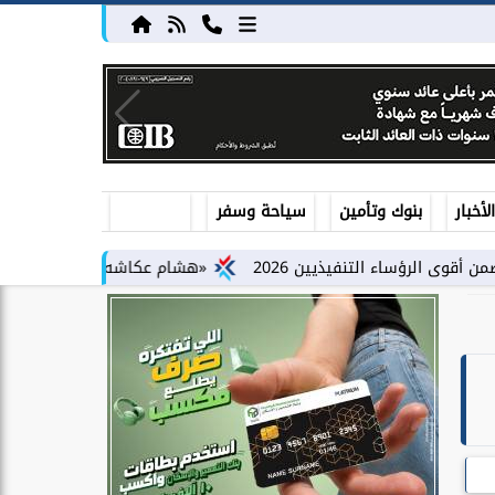
أخبار
بنوك وتأمين
سياحة وسفر
لتنفيذيين 2026
«هشام عكاشه» ضمن قائمة ”فوربس الشرق الأوسط” لأقوي 100