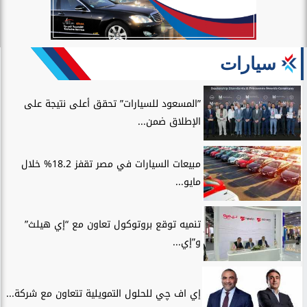
سيارات
”المسعود للسيارات” تحقق أعلى نتيجة على
الإطلاق ضمن...
مبيعات السيارات في مصر تقفز 18.2% خلال
مايو...
تنميه توقع بروتوكول تعاون مع “إي هيلث”
و”إي...
إي اف چي للحلول التمويلية تتعاون مع شركة...