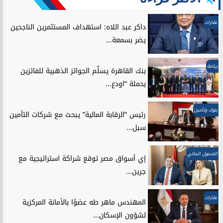
عقارات
داكر عبد اللاه: استهداف المستثمرين الناجحين
يضر بسمعة...
رياضة
بنك القاهرة يسلّم الجوائز الذهبية للفائزين
بحملة “اودع...
بنوك وتأمين
رئيس ”الرقابة المالية” يبحث مع شركات التأمين
سبل...
الشمول المالي
إي أسواق مصر توقع شراكة استراتيجية مع
جرين...
عقارات
المهندس ماهر طه عضوًا بالأمانة المركزية
لشؤون الإسكان...