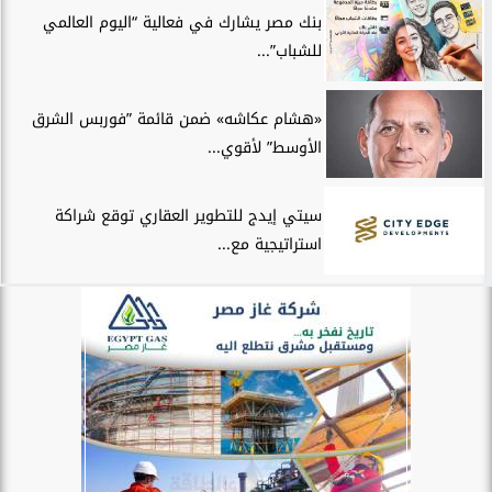
بنك مصر يشارك في فعالية “اليوم العالمي
للشباب”...
«هشام عكاشه» ضمن قائمة ”فوربس الشرق
الأوسط” لأقوي...
سيتي إيدج للتطوير العقاري توقع شراكة
استراتيجية مع...