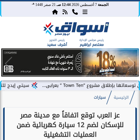
هـ
الجمعة
7 أغسطس 2026
12:44 صـ
21 صفر 1448
رئيس مجلس الإدارة
رئيس التحرير
معتصم ابراهيم
أشرف سعيد
 ”Town Ten ” بعرابى...
سيتي إيدج للتطوير العقار
الرئيسية
سيارات
عز العرب توقع اتفاقاً مع مدينة مصر
للإسكان لضم 12 سيارة كهربائية ضمن
العمليات التشغيلية