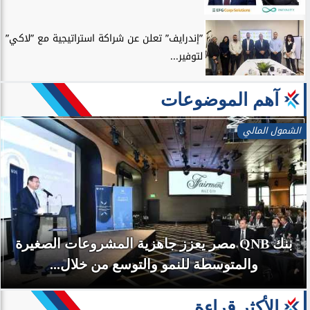
”إندرايف” تعلن عن شراكة استراتيجية مع ”لاكي”
لتوفير...
آهم الموضوعات
الشمول المالي
بنك QNB مصر يعزز جاهزية المشروعات الصغيرة
والمتوسطة للنمو والتوسع من خلال...
الأكثر قراءة