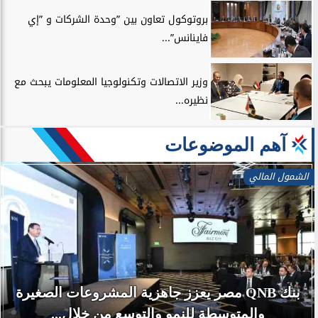
بروتوكول تعاون بين ”وحدة الشركات و ”إي
فاينانس”...
وزير الاتصالات وتكنولوجيا المعلومات يبحث مع
نظيره...
آهم الموضوعات
الشمول المالي
بنك QNB مصر يعزز جاهزية المشروعات الصغيرة
والمتوسطة للنمو والتوسع من خلال...