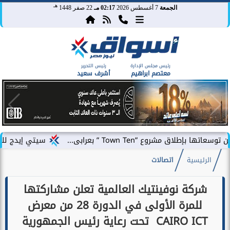
هـ
الجمعة
7 أغسطس 2026
02:17 مـ
22 صفر 1448
رئيس مجلس الإدارة
رئيس التحرير
معتصم ابراهيم
أشرف سعيد
 ”Town Ten ” بعرابى...
سيتي إيدج للتطوير العقار
الرئيسية
اتصالات
شركة نوفينتيك العالمية تعلن مشاركتها
للمرة الأولى في الدورة 28 من معرض
CAIRO ICT تحت رعاية رئيس الجمهورية