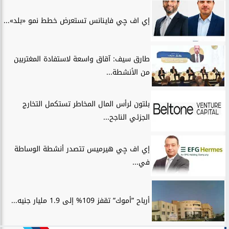
إي اف چي فاينانس تستعرض خطط نمو «بلد»...
طارق سيف: آقاق واسعة لاستفادة المغتربين
من الأنشطة...
بلتون لرأس المال المخاطر تستكمل التخارج
الجزئي الناجح...
إي اف چي هيرميس تتصدر أنشطة الوساطة
في...
أرباح ”أموك” تقفز 109% إلى 1.9 مليار جنيه...