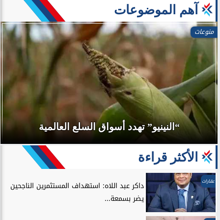
آهم الموضوعات
منوعات
“النينيو” تهدد أسواق السلع العالمية
الأكثر قراءة
عقارات
داكر عبد اللاه: استهداف المستثمرين الناجحين
يضر بسمعة...