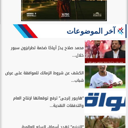
آخر الموضوعات
محمد صلاح يدرّ أرباحًا ضخمة لطرابزون سبور
خلال...
الكشف عن شروط الزمالك للموافقة على عرض
شباب...
“هاربور إنرجى” ترفع توقعاتها لإنتاج العام
والتدفقات النقدية...
“النينيو” تهدد أسواق السلع العالمية