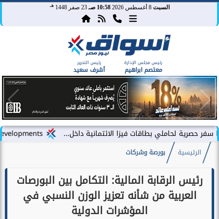
هـ
السبت
8 أغسطس 2026
10:58 صـ
23 صفر 1448
رئيس مجلس الإدارة
رئيس التحرير
معتصم ابراهيم
أشرف سعيد
املي بطاقات فيزا الائتمانية داخل...
LARZ Developments تطلق رؤيتها الجديدة لتقديم مفهوم متكامل للتطوير العقاري في مصر
الرئيسية
بورصة وشركات
رئيس الرقابة المالية: التكامل بين البورصات
العربية من شأنه تعزيز الوزن النسبي في
المؤشرات الدولية