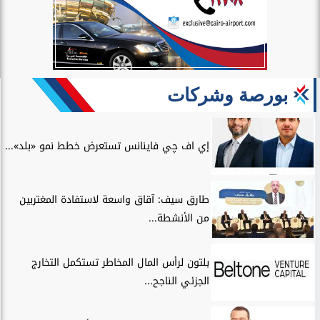
بورصة وشركات
إي اف چي فاينانس تستعرض خطط نمو «بلد»...
طارق سيف: آقاق واسعة لاستفادة المغتربين
من الأنشطة...
بلتون لرأس المال المخاطر تستكمل التخارج
الجزئي الناجح...