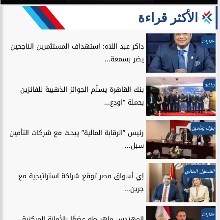
الأكثر قراءة
عقارات
داكر عبد اللاه: استهداف المستثمرين الناجحين
يضر بسمعة...
رياضة
بنك القاهرة يسلّم الجوائز الذهبية للفائزين
بحملة “اودع...
بنوك وتأمين
رئيس ”الرقابة المالية” يبحث مع شركات التأمين
سبل...
الشمول المالي
إي أسواق مصر توقع شراكة استراتيجية مع
جرين...
عقارات
المهندس ماهر طه عضوًا بالأمانة المركزية