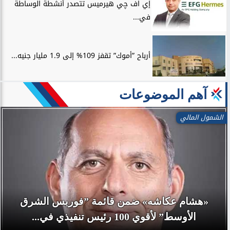
إي اف چي هيرميس تتصدر أنشطة الوساطة
في...
أرباح ”أموك” تقفز 109% إلى 1.9 مليار جنيه...
آهم الموضوعات
الشمول المالي
«هشام عكاشه» ضمن قائمة ”فوربس الشرق
الأوسط” لأقوي 100 رئيس تنفيذي في...