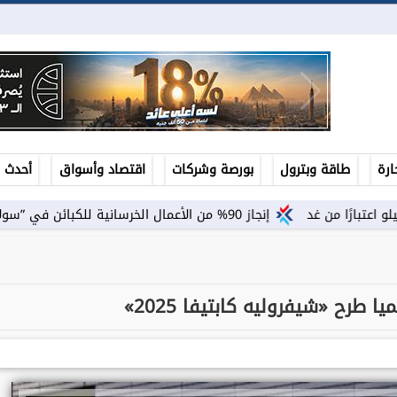
ارة
طاقة وبترول
بورصة وشركات
اقتصاد وأسواق
أحدث ال
إنجاز 90% من الأعمال الخرسانية للكبائن في ”سولاري”.. ومصر إيطاليا تطلق Amare...
 طرح «شيفروليه كابتيفا 2025»