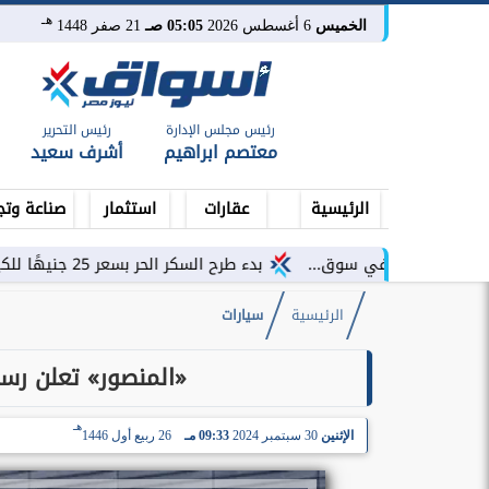
هـ
الخميس
6 أغسطس 2026
05:05 صـ
21 صفر 1448
رئيس مجلس الإدارة
رئيس التحرير
معتصم ابراهيم
أشرف سعيد
الرئيسية
عقارات
استثمار
صناعة وتج
ي سوق...
بدء طرح السكر الحر بسعر 25 جنيهًا للكيلو اعتبارًا من غد
الرئيسية
سيارات
«المنصور» تعلن رسميا
هـ
الإثنين
30 سبتمبر 2024
09:33 مـ
26 ربيع أول 1446