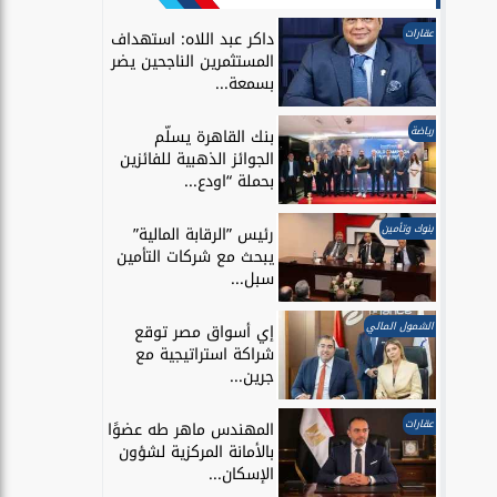
عقارات
داكر عبد اللاه: استهداف
المستثمرين الناجحين يضر
بسمعة...
رياضة
بنك القاهرة يسلّم
الجوائز الذهبية للفائزين
بحملة “اودع...
بنوك وتأمين
رئيس ”الرقابة المالية”
يبحث مع شركات التأمين
سبل...
الشمول المالي
إي أسواق مصر توقع
شراكة استراتيجية مع
جرين...
عقارات
المهندس ماهر طه عضوًا
بالأمانة المركزية لشؤون
الإسكان...