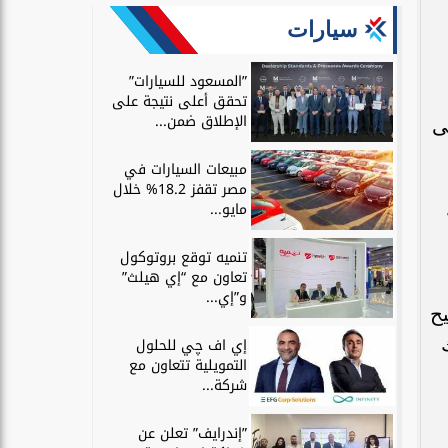
سيارات
”المسعود للسيارات”
تحقق أعلى نتيجة على
الإطلاق ضمن...
ة على
مبيعات السيارات في
مصر تقفز 18.2% خلال
مايو...
تنميه توقع بروتوكول
تعاون مع “إي هيلث”
و”إي...
بيح
إي اف چي للحلول
التمويلية تتعاون مع
شركة...
”إندرايف” تعلن عن