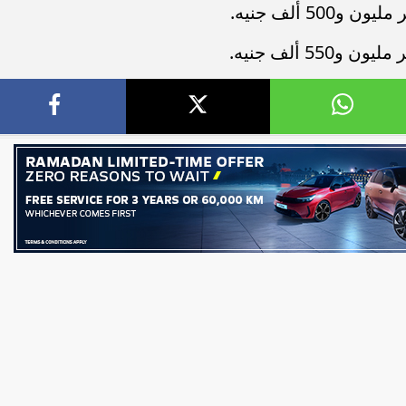
بنك نكست وكاف للتأمين يطلقان تحالف
 تستعرض خطط نمو «بلد»
استراتيجيًا لتقديم حلول تأمينية متكام
ورها في سوق...
لعملاء...