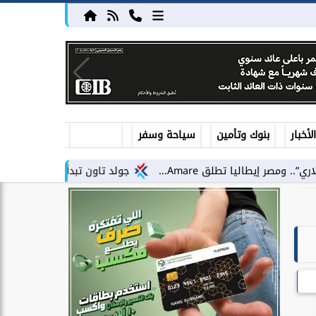
أخبار
بنوك وتأمين
سياحة وسفر
جولد تاون تبدأ أعمال الإنشاءات بمشروع «GT Business City» بالتزامن مع طرح...