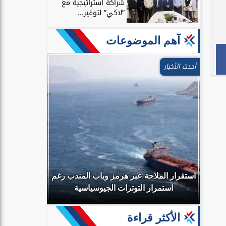
شراكة استراتيجية مع
”لاكي” لتوفير...
آهم الموضوعات
أحدث الأخبار
ًا
لة
استقرار الملاحة عبر هرمز وباب المندب رغم
“البيئة” 
استمرار التوترات الجيوسياسية
استخدام ال
الأكثر قراءة