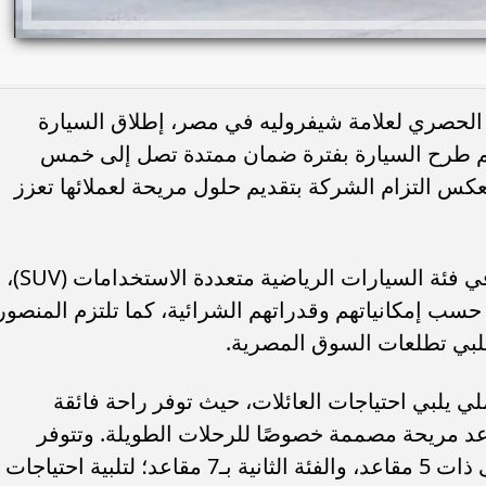
الحصري لعلامة شيفروليه في مصر، إطلاق السيارة
ا موديل 2025 الجديدة، تم طرح السيارة بفترة ضمان ممتدة تصل إلى خمس
أقرب، مما يعكس التزام الشركة بتقديم حلول مريحة لعملائها تعزز
شيفروليه كابتيفا 2025 تمثل نقلة نوعية في فئة السيارات الرياضية متعددة الاستخدامات (SUV)،
ء حسب إمكانياتهم وقدراتهم الشرائية، كما تلتزم المنصور
تلبي تطلعات السوق المصرية.
ي يلبي احتياجات العائلات، حيث توفر راحة فائقة
عد مريحة مصممة خصوصًا للرحلات الطويلة. وتتوفر
السيارة بخيارين من المقاعد، الفئة الأولى ذات 5 مقاعد، والفئة الثانية بـ7 مقاعد؛ لتلبية احتياجات