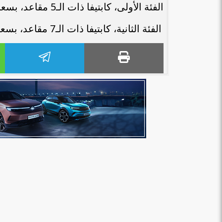
الفئة الأولى، كابتيفا ذات الـ5 مقاعد، بسعر مليون و500 ألف جنيه.
الفئة الثانية، كابتيفا ذات الـ7 مقاعد، بسعر مليون و550 ألف جنيه.
بدء طرح السكر الحر بسعر 25 جنيهًا للكيلو
إي اف چي فاينانس
اعتبارًا من غد
لتعزيز حض