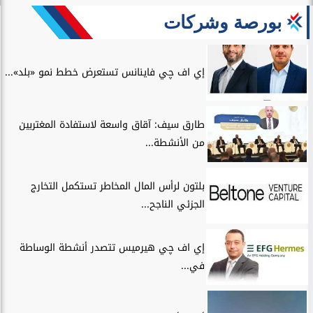
بورصة وشركات
إي اف چي فاينانس تستعرض خطط نمو «بلد»...
طارق سيف: آقاق واسعة لاستفادة المغتربين
من الأنشطة...
بلتون لرأس المال المخاطر تستكمل التخارج
الجزئي الناجح...
إي اف چي هيرميس تتصدر أنشطة الوساطة
في...