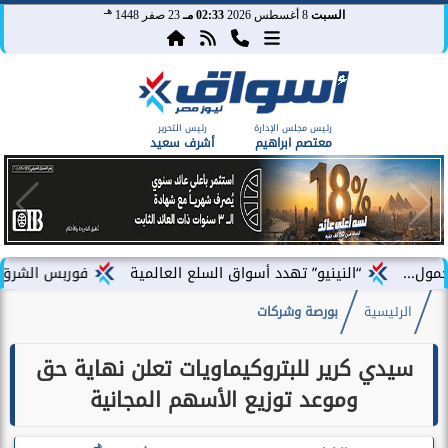
هـ
السبت
8 أغسطس 2026
02:33 مـ
23 صفر 1448
رئيس مجلس الإدارة
رئيس التحرير
معتصم ابراهيم
أشرف سعيد
“النينيو” تهدد أسواق السلع العالمية
فوربس الشرق الأوسط تختار
الرئيسية
بورصة وشركات
سيدي كرير للبتروكيماويات تعلن نهاية حق
وموعد توزيع الأسهم المجانية
هـ