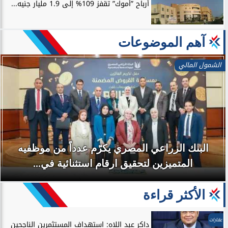
أرباح ”أموك” تقفز 109% إلى 1.9 مليار جنيه...
آهم الموضوعات
الشمول المالي
البنك الزراعي المصري يكرّم عدداً من موظفيه
المتميزين لتحقيق ارقام استثنائية في...
الأكثر قراءة
عقارات
داكر عبد اللاه: استهداف المستثمرين الناجحين