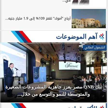
في...
أرباح ”أموك” تقفز 109% إلى 1.9 مليار جنيه...
آهم الموضوعات
بنوك وتأمين
عات الصغيرة
ل...
مليار جنيه خلال...