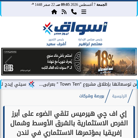
هـ
الجمعة
7 أغسطس 2026
09:05 صـ
22 صفر 1448
رئيس مجلس الإدارة
رئيس التحرير
معتصم ابراهيم
أشرف سعيد
Town Te ” بعرابى...
سيتي إيدج للتطوير العقاري ت
الرئيسية
بورصة وشركات
إي اف چي هيرميس تلقي الضوء على أبرز
الفرص الاستثمارية بالشرق الأوسط وشمال
إفريقيا بمؤتمرها الاستثماري في لندن