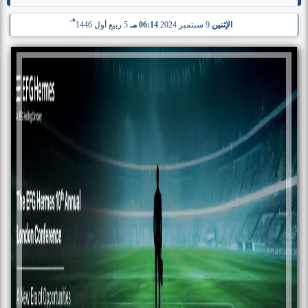
هـ
الإثنين
9 سبتمبر 2024
06:14 مـ
5 ربيع أول 1446