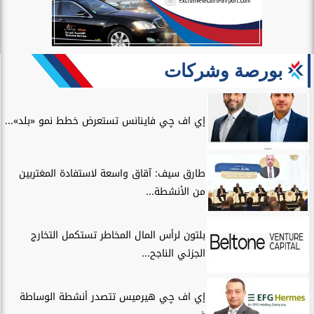
بورصة وشركات
إي اف چي فاينانس تستعرض خطط نمو «بلد»...
طارق سيف: آقاق واسعة لاستفادة المغتربين
من الأنشطة...
بلتون لرأس المال المخاطر تستكمل التخارج
الجزئي الناجح...
إي اف چي هيرميس تتصدر أنشطة الوساطة