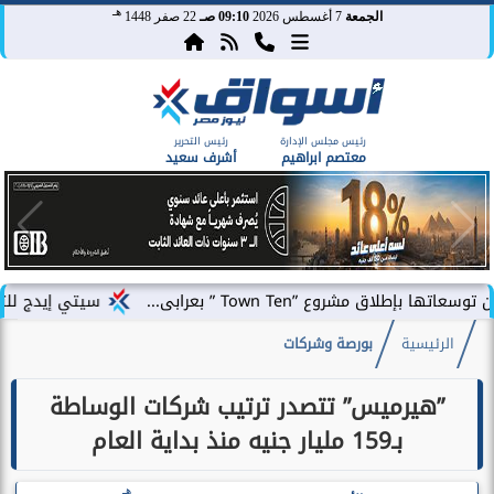
هـ
الجمعة
7 أغسطس 2026
09:10 صـ
22 صفر 1448
رئيس مجلس الإدارة
رئيس التحرير
معتصم ابراهيم
أشرف سعيد
”Town Ten ” بعرابى...
سيتي إيدج للتطوير العقاري
الرئيسية
بورصة وشركات
”هيرميس” تتصدر ترتيب شركات الوساطة
بـ159 مليار جنيه منذ بداية العام
هـ