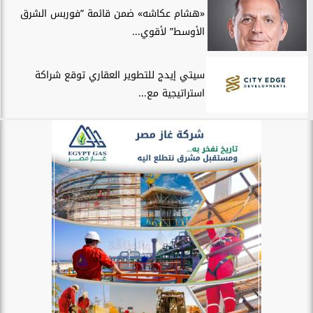
«هشام عكاشه» ضمن قائمة ”فوربس الشرق
الأوسط” لأقوي...
سيتي إيدج للتطوير العقاري توقع شراكة
استراتيجية مع...