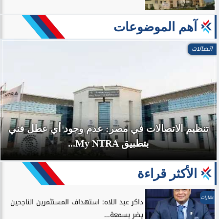
آهم الموضوعات
الشمول المالي
بنك QNB مصر يعزز جاهزية المشروعات الصغيرة
والمتوسطة للنمو والتوسع من خلال...
الأكثر قراءة
عقارات
داكر عبد اللاه: استهداف المستثمرين الناجحين
يضر بسمعة...