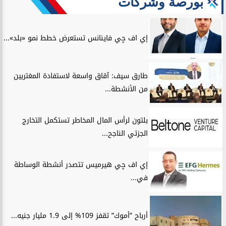
بورصة وشركات
إي اف چي فاينانس تستعرض خطط نمو «بلد»...
طارق سيف: آقاق واسعة لاستفادة المغتربين
من الأنشطة...
بلتون لرأس المال المخاطر تستكمل التخارج
الجزئي الناجح...
إي اف چي هيرميس تتصدر أنشطة الوساطة
في...
أرباح ”أموك” تقفز 109% إلى 1.9 مليار جنيه...