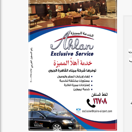
ت
رائب
وية