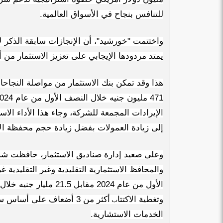
للتنافس بنجاح في الأسواق العالمية.
واختتمت "خورشيد"، أن الإنجازات سابقة الذكر لا
يمتد مردودها الإيجابي على تعزيز الاستثمار من 
هذا وقد تمكن بنك الاستثمار من مواصلة النجاحات
الإيرادات المجمعة للشركة، وجاء هذا الأداء الاس
إلى زيادة العمولات بفضل زيادة حجم محفظة ال
وعلى صعيد إدارة صناديق الاستثمار، حافظت شرك
بنك مصر يشارك في فعالية “اليوم العالمي
«هشام عكاشه» ضم
للشباب” ويقدم العديد من العروض...
الأوسط” لأقوي 100 رئيس تنفيذي في...
وتغطية الاكتتا
أكثر من 3 أضعاف على أس
ب
الخدمات الاستشارية.