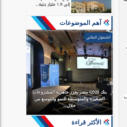
إلى 1.9 مليار جنيه...
آهم الموضوعات
الشمول المالي
بنك QNB مصر يعزز جاهزية المشروعات
ي النصف
أي
الصغيرة والمتوسطة للنمو والتوسع من
البنك الأهلي
خلال...
الأكثر قراءة