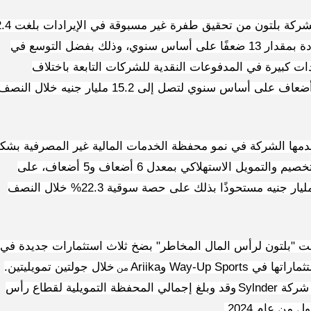
واستطاع قطاع الخدمات المالية غير المصرفية لشركة بلتون من تحقيق طفرة غي
مليار جنيه خلال النصف الأول من عام 2024 بزيادة بمقدار 13 ضعفًا على أساس سنوي، وذلك بفضل التوسع في
دات كبيرة في المدفوعات النقدية للشركات التابعة باختلاف
نمو محفظة هذا القطاع 7 أضعاف على أساس سنوي لتصل إلى 15.2 مليار جنيه خلال النص
قدمها الشركة في نمو محفظة الخدمات المالية غير المصرفية بشك
كبير، وذلك نتيجة نمو أعمال التأجير التمويلي والتخصيم والتمويل الاستهلاكي بمعدل 6 أضعاف و5 أضعاف، على
التوالي، ونمو محفظة التمويل العقاري إلى 3.3 مليار جنيه مستحوذًا بذلك على حصة سوقية 22.3% خلال النصف
مت "بلتون لرأس المال المخاطر" بضخ ثلاث استثمارات جديدة في
تثماراتها في
Way-Up Sports
و
Ariika
خلال جولتين تمويليتين.
من
 شركة
Sylnder
وقد
وبلغ إجمالي المحفظة التمويلية لقطاع رأس