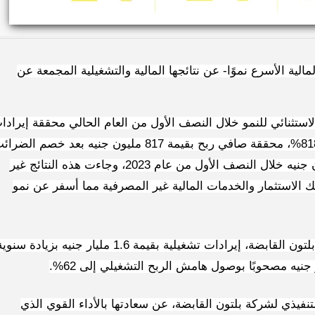
ية الأسرع نموًا- عن نتائجها المالية والتشغيلية المجمعة عن
ستثنائي للنمو خلال النصف الأول من العام الحالي محققة إيرادا
تشغيلية بقيمة 2.9 مليار جنيه بنسبة نمو سنوي 818%، محققة صافي ربح بقيمة 817 مليون جنيه بعد خصم الض
وحقوق الأقلية، مقارنة بخسارة قدرها 146 مليون جنيه خلال النصف الأول من عام 2023، وجاءت هذه النتائج غير
 الاستثمار والخدمات المالية غير المصرفية مما أسفر عن نمو
وخلال الربع الثاني من عام 2024، حققت شركة بلتون القابضة، إيرادات تشغيلية بقيمة 1.6 مليار جنيه بزيادة سن
 جنيه مصحوبًا بوصول هامش الربح التشغيلي إلى 62%.
نفيذي لشركة بلتون القابضة، عن سعادتها بالأداء القوي الذي