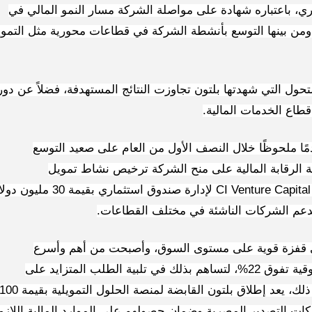
ري، باعتباره شهادة على مواصلة الشركة مسار النمو المالي في
ة، ومن بينها التوسع بأنشطة الشركة في قطاعات محورية مثل التمو
تحول التي شهدتها بلتون تجاوزت النتائج المستهدفة، فضلاً عن دور
طاع الخدمات المالية.
ًا ملحوظًا خلال النصف الأول من العام على صعيد التوسع
ة الرقابة المالية على منح الشركة ترخيص نشاط تمويل
CI Venture Capital
لإدارة صندوق استثماري بقيمة 30 مليون د
دعم الشركات الناشئة في مختلف القطاعات.
ي قفزة قوية على مستوى السوق، وأصبحت من أهم وأسرع
الشركات الرائدة نموًا في ذلك القطاع بحصة سوقية تفوق 22%، لتساهم بذلك في تلبية الطلب المتزايد على
خدمات التمويل العقاري في مصر، بالإضافة إلى ذلك، يعد إطلاق بلتون القابضة لمنصة الحلول التمويلية بقيمة 
ات التصدير المصرية وضمان حصولهم على الموارد المالية اللازم