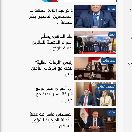
عقارات
داكر عبد اللاه: استهداف
ر مسبوقة في الإيرادات بلغت 2.4
المستثمرين الناجحين يضر
بسمعة...
رياضة
بنك القاهرة يسلّم
ف
الجوائز الذهبية للفائزين
بحملة “اودع...
بنوك وتأمين
رئيس ”الرقابة المالية”
ل
يبحث مع شركات التأمين
سبل...
الشمول المالي
إي أسواق مصر توقع
شراكة استراتيجية مع
جرين...
عقارات
المهندس ماهر طه عضوًا
بالأمانة المركزية لشؤون
الإسكان...