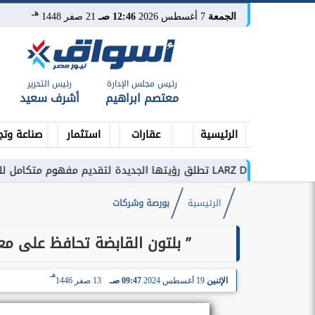
هـ
الجمعة
7 أغسطس 2026
12:46 صـ
21 صفر 1448
رئيس مجلس الإدارة
رئيس التحرير
معتصم ابراهيم
أشرف سعيد
الرئيسية
عقارات
استثمار
صناعة وتج
مفهوم متكامل للتطوير العقاري في مصر
الرئيسية
بورصة وشركات
” بلتون القابضة تحافظ على معد
هـ
الإثنين
19 أغسطس 2024
09:47 صـ
13 صفر 1446