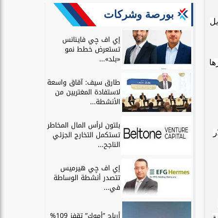
بورصة وشركات
يل
إي اف چي فاينانس
تستعرض خطط نمو
«بلد»...
ها
طارق سيف: آقاق واسعة
لاستفادة المغتربين من
الأنشطة...
بلتون لرأس المال المخاطر
ولار
تستكمل التخارج الجزئي
الناجح...
إي اف چي هيرميس
تتصدر أنشطة الوساطة
في...
100
أرباح ”أموك” تقفز 109%
ة