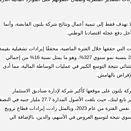
 تهدف فقط إلى تنمية أعمال ونتائج شركة بلتون القابضة، وأنما
أجل دفع عجلة اقتصادنا الوطني.
 التي حققها خلال الفترة الماضية، محققًا إيرادات تشغيلية بقيمة
471 مليون جنيه خلال النصف الأول من عام 2024 بنسبة نمو سنوي 327%، وهو ما يمثل نسبة 16% من إجمالي
تثنائي نتيجة التوسع الكبير في عمليات الوساطة المالية، مما أدى
إقراض بالهامش.
ة بلتون على موقعها كأكبر شركة لإدارة صناديق الاستثمار
والمحافظ الاستثمارية التقليدية وغير التقليدية غير تابع لبنك، حيث بلغت الأصول المدارة 27.7 مليار جنيه ف
ن قائمة ”فوربس الشرق
تنظيم الاتصالات في مصر: عدم وجود 
الأول من عام 2024 مقابل 21.5 مليار جنيه خلال نفس الفترة من عام 2023، وبالمثل زادت إيرادات قطاع ترويج
عطل فني بتطبيق My NTRA...
اس سنوي نتيجة لتوسيع العروض في الأسهم، والدين، بالإضافة الي