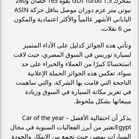
بمحرك 1.5 GDI Turbo بقوة 163 حصان و280
نيوتن متر عزم دوران موصل بناقل حركة ASIN
الياباني الأشهر عالمياً والأكثر اعتمادية والمكون
من 6 نقلات.
وتأتي هذه الجوائز كدليل على الأداء المتميز
لسيارة توريس في السوق المصري، حيث لاقت
استحسانًا كبيرًا من العملاء والخبراء على حد
سواء. تعكس هذه الجوائز الحملة الإعلانية
الناجحة التي قامت بها الشركة، والتي ساهمت
في تعزيز مكانة السيارة في السوق وزيادة
مبيعاتها بشكل ملحوظ.
يذكر أن احتفالية الأفضل – Car of the year
Egyptتعتبر من أبرز الفعاليات السنوية في مجال
السيارات بمصر، حيث تجمع بين الابتكار والجودة