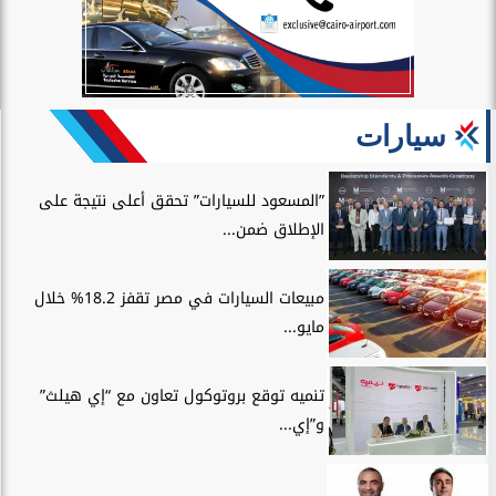
سيارات
”المسعود للسيارات” تحقق أعلى نتيجة على
الإطلاق ضمن...
مبيعات السيارات في مصر تقفز 18.2% خلال
مايو...
تنميه توقع بروتوكول تعاون مع “إي هيلث”
و”إي...