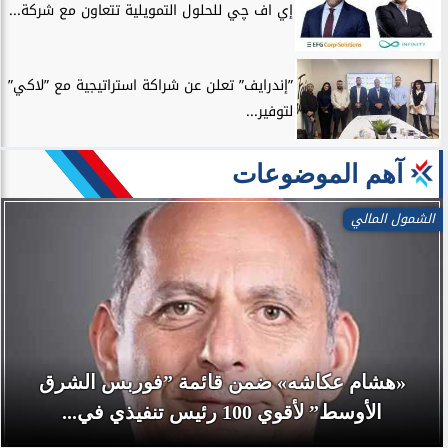
إي اف چي للحلول التمويلية تتعاون مع شركة...
”إندرايف” تعلن عن شراكة استراتيجية مع ”لاكي”
لتوفير...
آهم الموضوعات
الشمول المالي
«هشام عكاشه» ضمن قائمة ”فوربس الشرق
الأوسط” لأقوي 100 رئيس تنفيذي في...