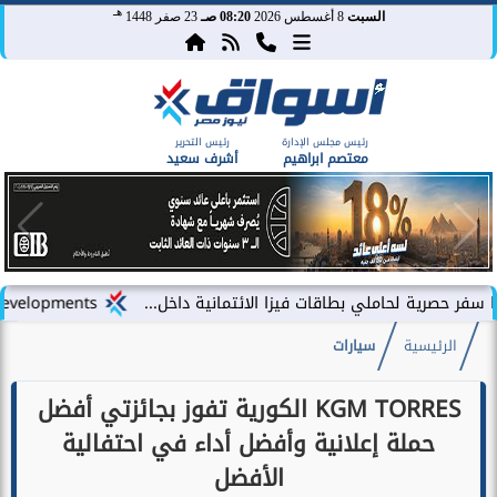
هـ
السبت
8 أغسطس 2026
08:20 صـ
23 صفر 1448
رئيس مجلس الإدارة
رئيس التحرير
معتصم ابراهيم
أشرف سعيد
املي بطاقات فيزا الائتمانية داخل...
LARZ Developments تطلق رؤيتها الجديدة لتقديم مفهوم متكامل للتطوير العقاري في مصر
الرئيسية
سيارات
KGM TORRES الكورية تفوز بجائزتي أفضل
حملة إعلانية وأفضل أداء في احتفالية
الأفضل