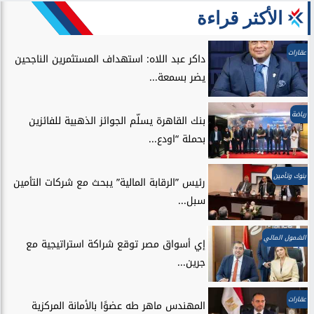
الأكثر قراءة
عقارات
داكر عبد اللاه: استهداف المستثمرين الناجحين
يضر بسمعة...
رياضة
بنك القاهرة يسلّم الجوائز الذهبية للفائزين
بحملة “اودع...
بنوك وتأمين
رئيس ”الرقابة المالية” يبحث مع شركات التأمين
سبل...
الشمول المالي
إي أسواق مصر توقع شراكة استراتيجية مع
جرين...
عقارات
المهندس ماهر طه عضوًا بالأمانة المركزية