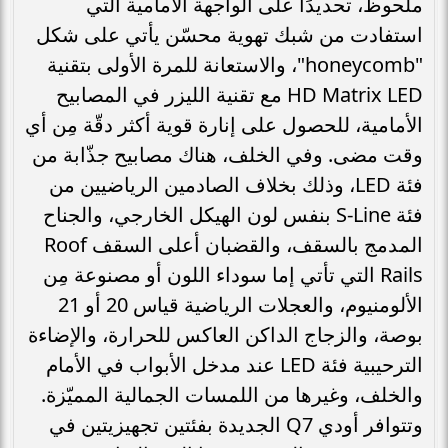
ملحوظ، تحديدًا على الواجهة الأمامية التي
استفادت من شبك تهوية محسّن يأتي على شكل
"honeycomb"، والاستعانة للمرة الأولى بتقنية
HD Matrix LED مع تقنية الليزر في المصابيح
الأمامية، للحصول على إنارة قوية أكثر دقّة مِن أي
وقت مضى. وفي الخلف، هناك مصابيح جذّابة من
فئة LED، وذلك بخلاف الصادمين الرياضيين من
فئة S-Line بنفس لون الهيكل الخارجي، والجناح
المدمج بالسقف، والقضبان أعلى السقف Roof
Rails التي تأتي إما سوداء اللون أو مصنوعة مِن
الألومنيوم، والعجلات الرياضية قياس 20 أو 21
بوصة، والزجاج الداكن العاكس للحرارة، والإضاءة
الترحيبية فئة LED عند مدخل الأبواب في الأمام
والخلف، وغيرها من اللمسات الجمالية المميّزة.
وتتوافر أودي Q7 الجديدة بفئتين تجهيزيتين في