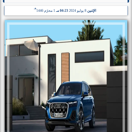
هـ
الإثنين
8 يوليو 2024
04:23 مـ
1 محرّم 1446