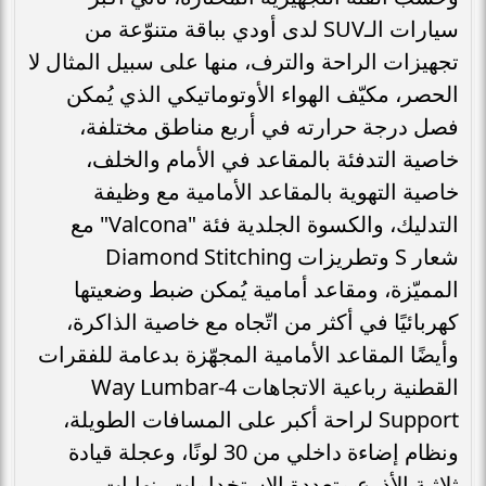
سيارات الـSUV لدى أودي بباقة متنوّعة من
تجهيزات الراحة والترف، منها على سبيل المثال لا
الحصر، مكيّف الهواء الأوتوماتيكي الذي يُمكن
فصل درجة حرارته في أربع مناطق مختلفة،
خاصية التدفئة بالمقاعد في الأمام والخلف،
خاصية التهوية بالمقاعد الأمامية مع وظيفة
التدليك، والكسوة الجلدية فئة "Valcona" مع
شعار S وتطريزات Diamond Stitching
المميّزة، ومقاعد أمامية يُمكن ضبط وضعيتها
كهربائيًا في أكثر من اتّجاه مع خاصية الذاكرة،
وأيضًا المقاعد الأمامية المجهّزة بدعامة للفقرات
القطنية رباعية الاتجاهات 4-Way Lumbar
Support لراحة أكبر على المسافات الطويلة،
ونظام إضاءة داخلي من 30 لونًا، وعجلة قيادة
ثلاثية الأذرع متعددة الاستخدامات بنهايات