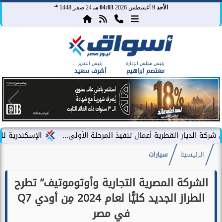
هـ
الأحد
9 أغسطس 2026
04:03 مـ
24 صفر 1448
رئيس مجلس الإدارة
رئيس التحرير
معتصم ابراهيم
أشرف سعيد
قطرية أعمال تنفيذ المرحلة الأولى...
الإسكندرية للأسمدة تعزز عم
الرئيسية
سيارات
الشركة المصرية التجارية وأوتوموتيف” تطرح
الطراز الجديد كليًّا لعام 2024 مِن أودي Q7
في مصر