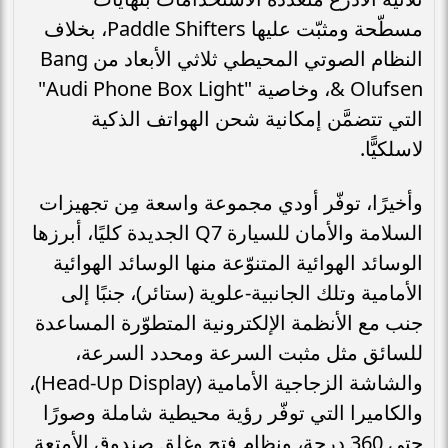
مسطّحة ومثبّت عليها Paddle Shifters، بخلاف
النظام الصوتي المحيطي ثلاثي الأبعاد من Bang
& Olufsen، وخاصية "Audi Phone Box Light"
التي تتضمَّن إمكانية شحن الهواتف الذكية
لاسلكيًّا.
وأخيرًا، توفّر أودي مجموعة واسعة مِن تجهيزات
السلامة والأمان للسيارة Q7 الجديدة كليًا، أبرزها
الوسائد الهوائية المتنوّعة منها الوسائد الهوائية
الأمامية وتلك الجانبية-علوية (ستائر)، جنبًا إلى
جنب مع الأنظمة الإلكترونية المتطوّرة المساعدة
للسائق مثل مثبت السرعة ومحدد السرعة،
والشاشة الزجاجية الأمامية (Head-Up Display)،
والكاميرا التي توفّر رؤية محيطية شاملة وصورًا
حتى 360 درجة، ونظام فتح وغلق صندوق الأمتعة