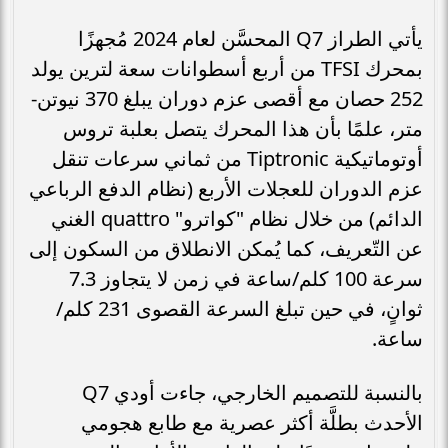
يأتي الطراز Q7 المحسَّن لعام 2024 مُجهزًا
بمحرك TFSI من أربع أسطوانات سعة لترين يولد
252 حصان مع أقصى عزم دوران يبلغ 370 نيوتن-
متر، علمًا بأن هذا المحرك يتصل بعلبة تروس
أوتوماتيكية Tiptronic من ثماني سرعات تنقل
عزم الدوران للعجلات الأربع (نظام الدفع الرباعي
الدائم) من خلال نظام "كواترو" quattro الغني
عن التّعريف، كما يُمكن الانطلاق من السكون إلى
سرعة 100 كلم/ساعة في زمن لا يتجاوز 7.3
ثوانٍ، في حين تبلغ السرعة القصوى 231 كلم/
ساعة.
بالنسبة للتصميم الخارجي، جاءت أودي Q7
الأحدث بطلَّة أكثر عصرية مع طابع هجومي