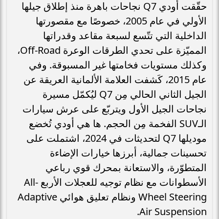
حقّقت أودي Q7 نجاحات باهرة منذ إطلاق جيلها
الأولي في عام 2005، خصوصًا مع مقصورتها
الداخلية التي تتّسع لسبعة مقاعد وقدراتها
المميّزة على تحدي الطرقات الوعرة Off-Road،
وكذلك مستويات فخامتها غير المسبوقة. وفي
عام 2015، كَشفت العلامة الألمانية العريقة عن
الجيل الثاني الحالي مِن Q7 ليُكمّل مسيرة
نجاحات الجيل الأول ويتربّع على عرش سيارات
الـSUV الفخمة مِن الحجم. ها هي أودي تُخضع
موديلها Q7 لتحديثات في 2024، اشتملت على
تحسينات جمالية، أبرزها خيارات الإضاءة
المتطوّرة، والاستعانة بمحرك قوي رباعي
الأسطوانات مع نظام توجيه للعجلات الأربع All-
Wheel Steering ونظام تعليق هوائي Adaptive
Air Suspension.