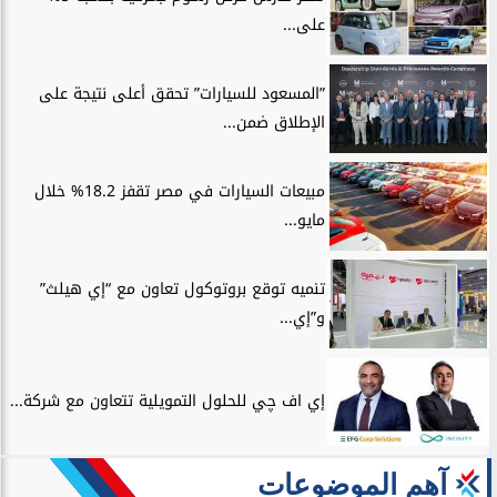
على...
”المسعود للسيارات” تحقق أعلى نتيجة على
الإطلاق ضمن...
مبيعات السيارات في مصر تقفز 18.2% خلال
مايو...
تنميه توقع بروتوكول تعاون مع “إي هيلث”
و”إي...
إي اف چي للحلول التمويلية تتعاون مع شركة...
آهم الموضوعات