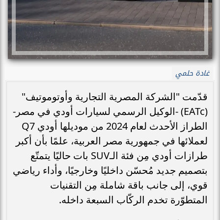
غادة حلمي
قدّمت "الشركة المصرية التجارية وأوتوموتيف"
(EATc) -الوكيل الرسمي لسيارات أودي في مصر-
الطراز الأحدث لعام 2024 من موديلها أودي Q7
لعملائها في جمهورية مصر العربية، علمًا بأن أكبر
طرازات أودي مِن فئة الـSUV بات حاليًا يتمتّع
بتصميم جديد مُحسّن داخليًا وخارجيًا، وأداء رياضي
قوي، إلى جانب باقة شاملة مِن التقنيات
المتطوّرة تخدم الركّاب السبعة داخله.