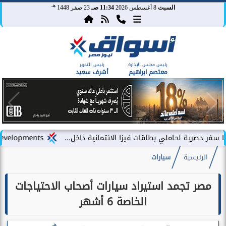
هـ
السبت
8 أغسطس 2026
11:34 صـ
23 صفر 1448
رئيس مجلس الإدارة
رئيس التحرير
معتصم ابراهيم
أشرف سعيد
ملي بطاقات فيزا الائتمانية داخل...
LARZ Developments تطلق رؤيتها الجديدة لتقديم مفهوم متكامل للتطوير العقاري في مصر
الرئيسية
سيارات
مصر تجمد استيراد سيارات أصحاب الاحتياجات
الخاصة 6 أشهر
هـ