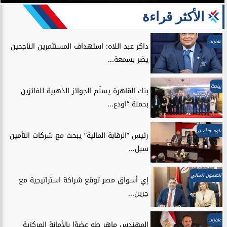
الأكثر قراءة
عقارات
داكر عبد اللاه: استهداف المستثمرين الناجحين
يضر بسمعة...
رياضة
بنك القاهرة يسلّم الجوائز الذهبية للفائزين
بحملة “اودع...
بنوك وتأمين
رئيس ”الرقابة المالية” يبحث مع شركات التأمين
سبل...
الشمول المالي
إي أسواق مصر توقع شراكة استراتيجية مع
جرين...
عقارات
المهندس ماهر طه عضوًا بالأمانة المركزية