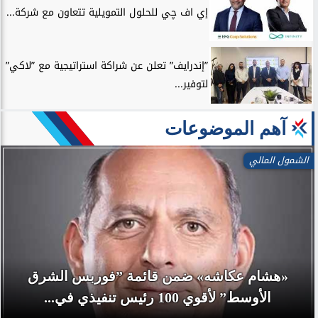
إي اف چي للحلول التمويلية تتعاون مع شركة...
”إندرايف” تعلن عن شراكة استراتيجية مع ”لاكي”
لتوفير...
آهم الموضوعات
الشمول المالي
«هشام عكاشه» ضمن قائمة ”فوربس الشرق
الأوسط” لأقوي 100 رئيس تنفيذي في...