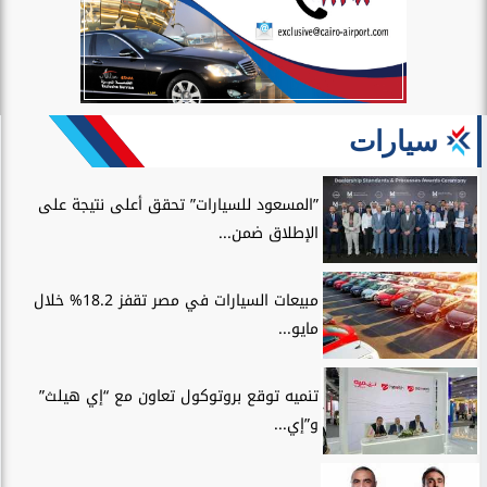
سيارات
”المسعود للسيارات” تحقق أعلى نتيجة على
الإطلاق ضمن...
مبيعات السيارات في مصر تقفز 18.2% خلال
مايو...
تنميه توقع بروتوكول تعاون مع “إي هيلث”
و”إي...