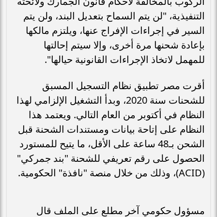
الركوب بالمخالفة لأحكام قانون الجمارك ولائحته
التنفيذية، "لن يتم السماح بتعديل البند، ولن يتم
السير في إجراءات الإفراج عنها، ويلتزم مالكها
بإعادة شحنها مرة أخرى، وإلا سيتم إحالتها
للمهمل لاتخاذ الإجراءات القانونية حيالها".
أقرت مصر تطبيق نظام التسجيل المسبق
للشحنات سنة 2020، وبدأ التشغيل الإلزامي لهذا
النظام في أكتوبر من العام التالي. ويعتمد هذا
النظام على إتاحة بيانات ومستندات الشحنة قبل
الشحن بـ48 ساعة على الأقل، ما يتيح للمستورد
الحصول على رقم تعريفي للشحنة "بند جمركي"
(ACID)، وذلك من خلال منصة "نافذة" الحكومية.
مسؤول حكومي آخر مطلع على الملف قال