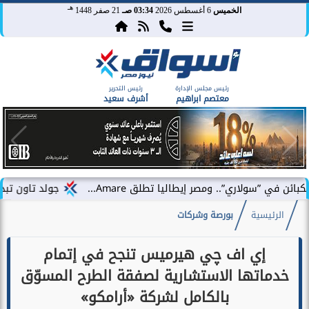
هـ
الخميس
6 أغسطس 2026
03:34 صـ
21 صفر 1448
رئيس مجلس الإدارة
رئيس التحرير
معتصم ابراهيم
أشرف سعيد
جولد تاون تبدأ أعمال الإنشاءات بمشروع «ness City
الرئيسية
بورصة وشركات
إي اف چي هيرميس تنجح في إتمام
خدماتها الاستشارية لصفقة الطرح المسوّق
بالكامل لشركة «أرامكو»