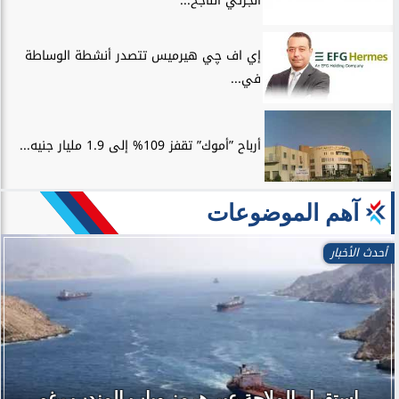
الجزئي الناجح...
إي اف چي هيرميس تتصدر أنشطة الوساطة
في...
أرباح ”أموك” تقفز 109% إلى 1.9 مليار جنيه...
آهم الموضوعات
أحدث الأخبار
استقرار الملاحة عبر هرمز وباب المندب رغم