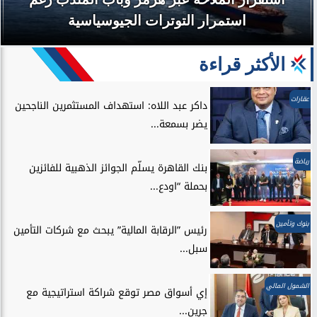
استمرار التوترات الجيوسياسية
الأكثر قراءة
عقارات
داكر عبد اللاه: استهداف المستثمرين الناجحين
يضر بسمعة...
رياضة
بنك القاهرة يسلّم الجوائز الذهبية للفائزين
بحملة “اودع...
بنوك وتأمين
رئيس ”الرقابة المالية” يبحث مع شركات التأمين
سبل...
الشمول المالي
إي أسواق مصر توقع شراكة استراتيجية مع
جرين...