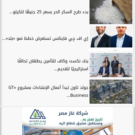
بدء طرح السكر الحر بسعر 25 جنيهًا للكيلو...
إي اف چي فاينانس تستعرض خطط نمو «بلد»...
بنك نكست وكاف للتأمين يطلقان تحالفًا
استراتيجيًا لتقديم...
جولد تاون تبدأ أعمال الإنشاءات بمشروع «GT
Business...