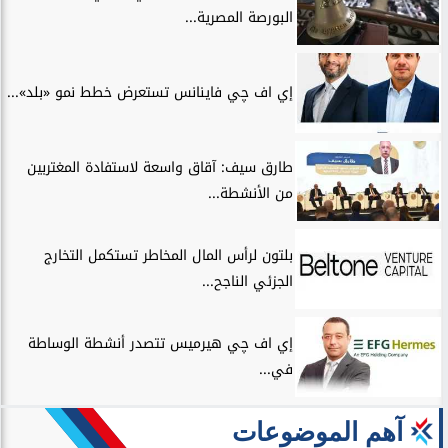
البورصة المصرية...
إي اف چي فاينانس تستعرض خطط نمو «بلد»...
طارق سيف: آقاق واسعة لاستفادة المغتربين
من الأنشطة...
بلتون لرأس المال المخاطر تستكمل التخارج
الجزئي الناجح...
إي اف چي هيرميس تتصدر أنشطة الوساطة
في...
آهم الموضوعات