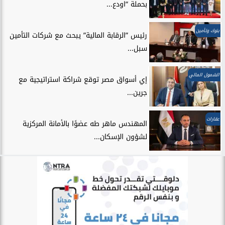
بحملة “اودع...
بنوك وتأمين
رئيس ”الرقابة المالية” يبحث مع شركات التأمين
سبل...
الشمول المالي
إي أسواق مصر توقع شراكة استراتيجية مع
جرين...
عقارات
المهندس ماهر طه عضوًا بالأمانة المركزية
لشؤون الإسكان...