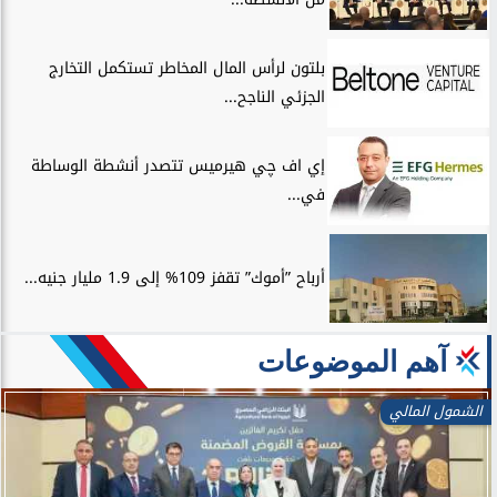
بلتون لرأس المال المخاطر تستكمل التخارج
الجزئي الناجح...
إي اف چي هيرميس تتصدر أنشطة الوساطة
في...
أرباح ”أموك” تقفز 109% إلى 1.9 مليار جنيه...
آهم الموضوعات
الشمول المالي