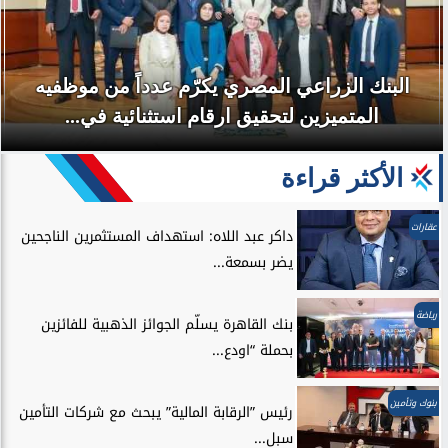
البنك الزراعي المصري يكرّم عدداً من موظفيه
المتميزين لتحقيق ارقام استثنائية في...
الأكثر قراءة
عقارات
داكر عبد اللاه: استهداف المستثمرين الناجحين
يضر بسمعة...
رياضة
بنك القاهرة يسلّم الجوائز الذهبية للفائزين
بحملة “اودع...
بنوك وتأمين
رئيس ”الرقابة المالية” يبحث مع شركات التأمين
سبل...