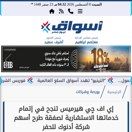
هـ
السبت
8 أغسطس 2026
04:32 مـ
23 صفر 1448
رئيس مجلس الإدارة
رئيس التحرير
معتصم ابراهيم
أشرف سعيد
“النينيو” تهدد أسواق السلع العالمية
فوربس الشرق الأوسط تختار 
الرئيسية
بورصة وشركات
إي اف چي هيرميس تنجح في إتمام
خدماتها الاستشارية لصفقة طرح أسهم
شركة أدنوك للحفر