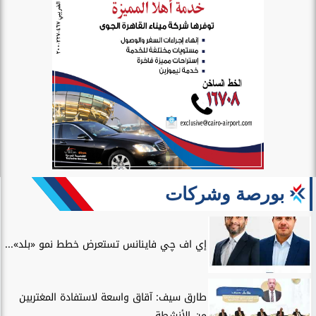
بورصة وشركات
إي اف چي فاينانس تستعرض خطط نمو «بلد»...
طارق سيف: آقاق واسعة لاستفادة المغتربين
من الأنشطة...