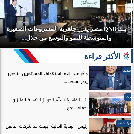
بنك QNB مصر يعزز جاهزية المشروعات الصغيرة
والمتوسطة للنمو والتوسع من خلال...
الأكثر قراءة
عقارات
داكر عبد اللاه: استهداف المستثمرين الناجحين
يضر بسمعة...
رياضة
بنك القاهرة يسلّم الجوائز الذهبية للفائزين
بحملة “اودع...
بنوك وتأمين
رئيس ”الرقابة المالية” يبحث مع شركات التأمين