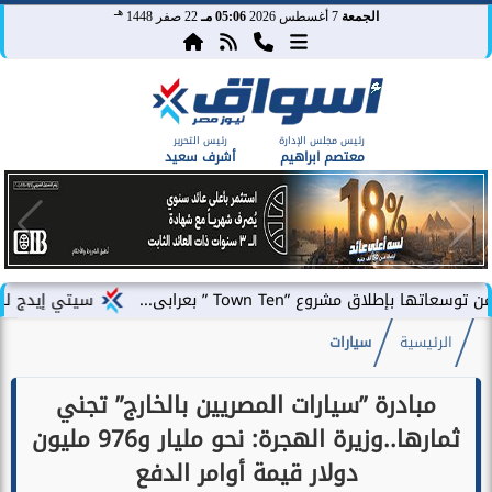
هـ
الجمعة
7 أغسطس 2026
05:06 مـ
22 صفر 1448
رئيس مجلس الإدارة
رئيس التحرير
معتصم ابراهيم
أشرف سعيد
Town Ten ” بعرابى...
سيتي إيدج للتطوير العقاري 
الرئيسية
سيارات
مبادرة ”سيارات المصريين بالخارج” تجني
ثمارها..وزيرة الهجرة: نحو مليار و976 مليون
دولار قيمة أوامر الدفع