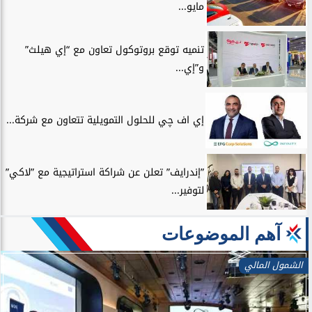
مايو...
تنميه توقع بروتوكول تعاون مع “إي هيلث”
و”إي...
إي اف چي للحلول التمويلية تتعاون مع شركة...
”إندرايف” تعلن عن شراكة استراتيجية مع ”لاكي”
لتوفير...
آهم الموضوعات
الشمول المالي