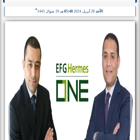
هـ
الأحد
28 أبريل 2024
05:48 مـ
19 شوال 1445