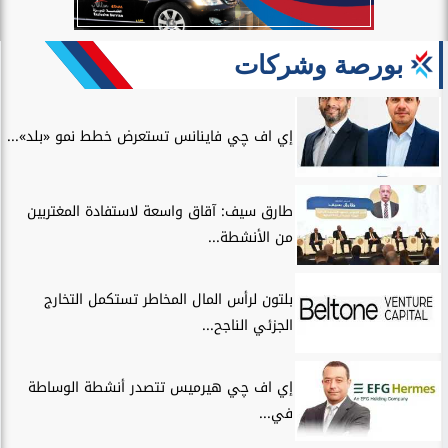
بورصة وشركات
إي اف چي فاينانس تستعرض خطط نمو «بلد»...
طارق سيف: آقاق واسعة لاستفادة المغتربين
من الأنشطة...
بلتون لرأس المال المخاطر تستكمل التخارج
الجزئي الناجح...
إي اف چي هيرميس تتصدر أنشطة الوساطة
في...