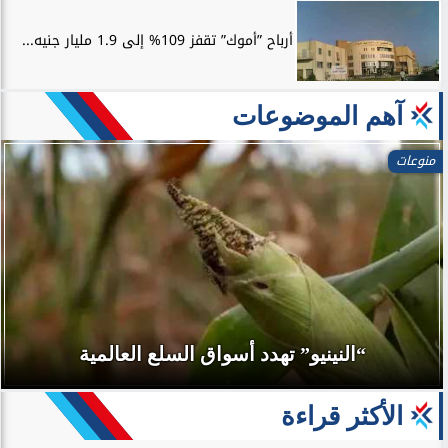
أرباح ”أموك” تقفز 109% إلى 1.9 مليار جنيه...
آهم الموضوعات
منوعات
“النينيو” تهدد أسواق السلع العالمية
الأكثر قراءة