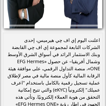
اعلنت اليوم إي اف چي هيرميس، إحدى
الشركات التابعة لمجموعة إي اف چي القابضة
وبنك الاستثمار الرائد في أسواق الشرق الأوسط
وشمال أفريقيا– عن حصول «EFG Hermes
ONE»، منصة التداول الرقمي، على موافقة هيئة
الرقابة المالية كأول منصة مالية في مصر لإطلاق
عملية تسجيل رقمية بالكامل باستخدام "اعرف
عميلك" إلكترونياً (eKYC) والتي تتيح إمكانية
التحقق من هوية العملاء إلكترونيًا. وتأتي هذه
الجهود في إطار رؤية «EFG Hermes ONE»