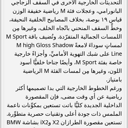
التحديثات الخارجية الأخرى في السقف الزجاجي
البانورامي، وعجلات فئة M رياضية خفيفة الوزن
قياس ١٩ بوصة، بخلاف المصابيح الخلفية النحيفة،
وخطِّ السقف المنحني باتّجاه الخلف، وغيرها مِن
اللمسات الجمالية المتفرّدة. وتُضيف باقة M Sport
لمساتٍ سوداءَ لامعةً M high Gloss Shadow
Line على شبك التهوية الأماميِّ، وأجزاءً خارجية
خاصة بفئة M Sport، وأيضًا جناحا خلفيًّا أسود
اللون، وغيرها مِن لمسات الفئة M الرياضية
بامتياز.
ورغم الخطوط الخارجية التي بدا تصميمها أكثر
رياضية عن أي وقت مضى، فإن المقصورة
الداخلية الجديدة كليًّا باتت تستعين بمكوِّنات ناعمة
الملمس ذات جودة أعلى وتقنيات حصرية متطوِّرة.
تستعين مقصورة الطرازان X2 وiX2 بشاشة BMW