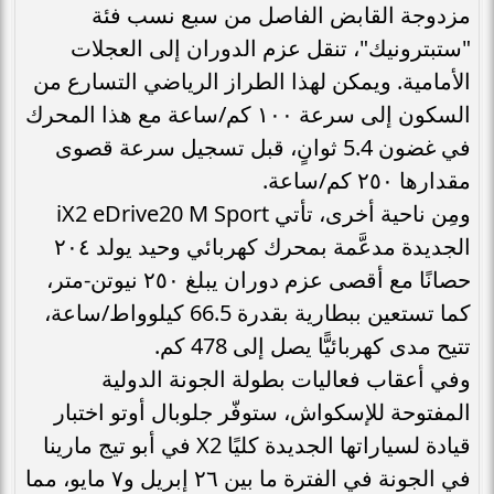
مزدوجة القابض الفاصل من سبع نسب فئة
"ستبترونيك"، تنقل عزم الدوران إلى العجلات
الأمامية. ويمكن لهذا الطراز الرياضي التسارع من
السكون إلى سرعة ١٠٠ كم/ساعة مع هذا المحرك
في غضون 5.4 ثوانٍ، قبل تسجيل سرعة قصوى
مقدارها ٢٥٠ كم/ساعة.
ومِن ناحية أخرى، تأتي iX2 eDrive20 M Sport
الجديدة مدعَّمة بمحرك كهربائي وحيد يولد ٢٠٤
حصانًا مع أقصى عزم دوران يبلغ ٢٥٠ نيوتن-متر،
كما تستعين ببطارية بقدرة 66.5 كيلوواط/ساعة،
تتيح مدى كهربائيًّا يصل إلى 478 كم.
وفي أعقاب فعاليات بطولة الجونة الدولية
المفتوحة للإسكواش، ستوفّر جلوبال أوتو اختبار
قيادة لسياراتها الجديدة كليًا X2 في أبو تيج مارينا
في الجونة في الفترة ما بين ٢٦ إبريل و٧ مايو، مما