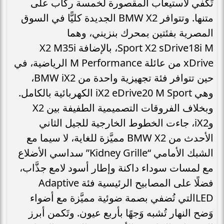
تَكفي لاستيعاب المقصورة لخمسة ركّاب على
متنها. وتتوافر BMW X2 الجديدة كليًّا في السوق
المصرية بفئتين بمحرك بنزيني، وهما
Sport X2 sDrive18i M، بالإضافة X2 M35i
xDrive من عائلة M Performance الرياضية، في
حين تتوافر فئة تجهيزية واحدة من BMW iX2،
وهي iX2 eDrive20 M Sport الكهربائية بالكامل.
وبخلاف الفروقات التصميمية الطفيفة بين X2
وiX2، جاءت الخطوط الخارجية للجيل الثاني
الأحدث من BMW X2 مميَّزة للغاية، لا سيما مع
الشبك الأمامي “Kidney Grille” سداسي الأضلاع
مع لمسات سوداء داكنة وإطار أسود لامع جذَّاب،
فضلًا على المصابيح الرئيسية فئة Adaptive
LEDالتي تُضفي بصمة ضوئية مميَّزة مع أضواء
وَضح النهار تُشبه وَجهًا بأربع عيون. وتَكمن أبرز