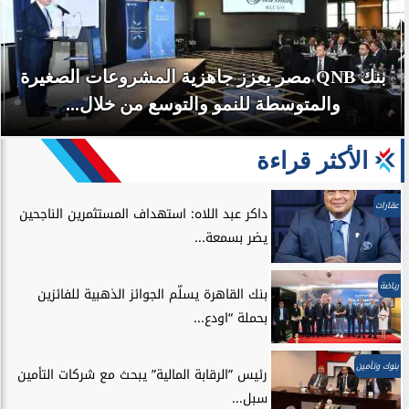
بنك QNB مصر يعزز جاهزية المشروعات الصغيرة
والمتوسطة للنمو والتوسع من خلال...
الأكثر قراءة
عقارات
داكر عبد اللاه: استهداف المستثمرين الناجحين
يضر بسمعة...
رياضة
بنك القاهرة يسلّم الجوائز الذهبية للفائزين
بحملة “اودع...
بنوك وتأمين
رئيس ”الرقابة المالية” يبحث مع شركات التأمين
سبل...