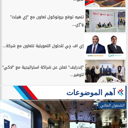
تنميه توقع بروتوكول تعاون مع “إي هيلث”
و”إي...
إي اف چي للحلول التمويلية تتعاون مع شركة...
”إندرايف” تعلن عن شراكة استراتيجية مع ”لاكي”
لتوفير...
آهم الموضوعات
الشمول المالي