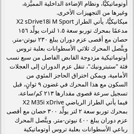
أوتوماتيكيًّا، ونظام الإضاءة الداخلية المميَّزة،
وغيرها من التجهيزات الأخرى.
ميكانيكيًّا، يأتي الطراز X2 sDrive18i M Sport
مدعمًا بمحرك توربو سعة ١.٥ لترات يولِّد ١٥٦
حصان مع أقصى عزم دوران يبلغ ٢٣٠ نيوتن-متر.
ويتَّصل المحرك ثلاثي الأسطوانات بعلبة تروس
أوتوماتيكية مزدوجة القابض الفاصل من سبع نسب
فئة "ستبترونيك"، تنقل عزم الدوران إلى العجلات
الأمامية. ويمكن اختراق الحاجز المئوي من
السكون مع هذا المحرك في غضون ٩ ثوانٍ، قبل
تسجيل سرعة قصوى مقدارها ٢١٣ كم/ساعة.
فيما يأتي الطراز الرياضي X2 M35i xDrive
بمحرك توربو سعة ٢ لتر يولِّد ٣٠٠ حصان مع أقصى
عزم دوران يبلغ ٤٠٠ نيوتن-متر. ويتَّصل المحرك
رباعي الأسطوانات بعلبة تروس أوتوماتيكية