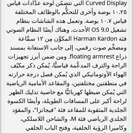
Curved Display التي تتضمّن لوحة عدَّادات قياس
١٠.٢٥ بوصة وأخرى للتحكُّم بالوظائف المختلفة
قياس ١٠.٧ بوصة. وتعمل هذه الشاشات بنظام
تشغيل OS 9.0 الأحدث. وهناك أيضًا النظام الصوتي
فئة Harman Kardon المكوَّن مِن ١٢ سمَّاعة
ومضخِّم صوت رقمي، إلى جانب الاستعانة بمسند
ذراع floating armrest. ومِن ضمن أبرز تجهيزات
الراحة والترف المدعَّمة قياسيًّا، يُمكن ذكر مكيّف
الهواء الأوتوماتيكي الذي يُمكن فصل درجة حرارته
في منطقتين مختلفتين، والمقاعد الأمامية الرياضية
التي يُمكن ضبطها كهربائيًّا مع خاصية تدليك الظهر
لراحة أكبر على المسافات الطويلة، وأيضًا الكسوة
الجلدية المثقوبة للمقاعد فئة "فيجانزا"، والمقوَد
الجلدي الرياضي فئة M، والشاحن اللاسلكي،
وكاميرا الرؤية الخلفية، وفتح الباب الخلفي