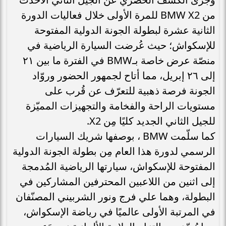
من BMW X2 للمرة الأولى خلال فعاليات الدورة
الثانية عشرة لبطولة الجونة الدولية المفتوحة
للإسكواش؛ حيث عُرضت السيارة الرياضية في
منصّة عرض خاصة بـBMW في الفترة ما بين ٢١
إلى ٢٦ إبريل، مما أتاح لجمهور الحضور وروّاد
الجونة فرصة ذهبية للتعرّف عن قُرب على
مستويات الراحة والفخامة والتجهيزات المميّزة
للجيل الثاني الجديد كليًا مِن X2.
كما سلّمت BMW ، بوصفها شريك السيارات
الرسمي لدورة هذا العام مِن بطولة الجونة الدولية
المفتوحة للإسكواش، سيارتها الرياضية المُدمجة
إلى اثنين من اللاعبين المحترفين المشاركين في
البطولة، وهما علي فرج ونور الشربيني المصنّفان
في المرتبة الأولى عالميًا في رياضة الإسكواش،