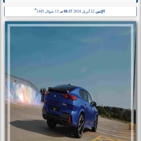
هـ
الإثنين
22 أبريل 2024
08:37 مـ
13 شوال 1445