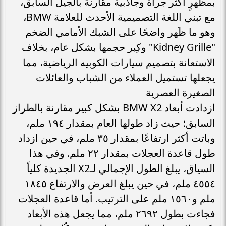
بمظهرٍ أكثر جرأة وجاذبية مقارنةً بالجيل السابق،
مع تبني اللغة التصميمية الأحدث للعلامة BMW،
وهو ما ظَهر واضحًا على الشبك الأمامي الضخم
"Kidney Grille" وكِبر حجمها بشكل عام، بخلاف
الاستعانة بتصميم سيارات الكوبيه الرياضية، مما
يجعلها تستميل العملاء من الشباب والعائلات
الصغيرة العصرية
ازدادت أبعاد BMW X2 بشكل كبير مقارنة بالطراز
السابق؛ حيث زاد طولها العام بمقدار ١٩٤ ملم،
وباتت أكثر ارتفاعًا بمقدار ٣٥ ملم، في حين ازداد
طول قاعدة العجلات بمقدار ٢٢ ملم. وفي هذا
السياق، يبلغ الطول الإجمالي لـX2 الجديدة كلياً
٤٥٥٤ ملم، في حين يبلغ العرض والارتفاع ١٨٤٥
ملم و١٥٦٠ ملم على الترتيب. أما قاعدة العجلات
فجاءت بطول ٢٦٩٢ ملم، مما يجعل هذه الأبعاد