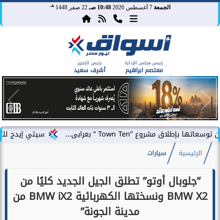
هـ
الجمعة
7 أغسطس 2026
10:48 صـ
22 صفر 1448
رئيس مجلس الإدارة
رئيس التحرير
معتصم ابراهيم
أشرف سعيد
Town Te ” بعرابى...
سيتي إيدج للتطوير العقاري ت
الرئيسية
سيارات
”جلوبال أوتو” تطلق الجيل الجديد كليًا من
BMW X2 ونسختها الكهربائية BMW iX2 من
مدينة الجونة”