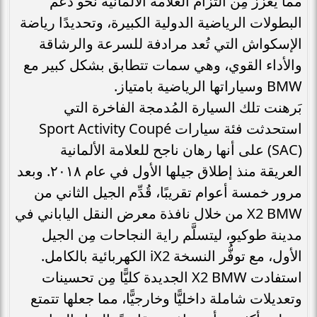
مما يُعزّز مِن التزام العلامة الألمانية نحو دَعم
البطولات الرياضية الدولية الكبيرة، وتحديدًا رياضة
الإسكواش التي تُعد مرادفة للسرعة والرشاقة
والأداء القوي، وهي سمات تتطابق بشكل كبير مع
BMW وسياراتها الرياضية بامتياز.
بَرهنت تلك السيارة المُدمجة الفاخرة التي
استحدثت فئة سيارات Sport Activity Coupé
(SAC) على أنها رهان ناجح للعلامة الألمانية
العريقة منذ إطلاق جيلها الأول في عام ٢٠١٨. وبعد
مرور خمسة أعوام تقريبًا، قُدِّم الجيل الثاني من
X2 BMW من خلال نافذة معرض النقل الياباني في
مدينة طوكيو، ليتسلَّم راية النجاحات مِن الجيل
الأول، مع توفُّر النسخة iX2 الكهربائية بالكامل.
استفادت X2 BMW الجديدة كليًّا مِن تحسينات
وتعديلات شاملة داخليًّا وخارجيًّا، مما جعلها تتمتع