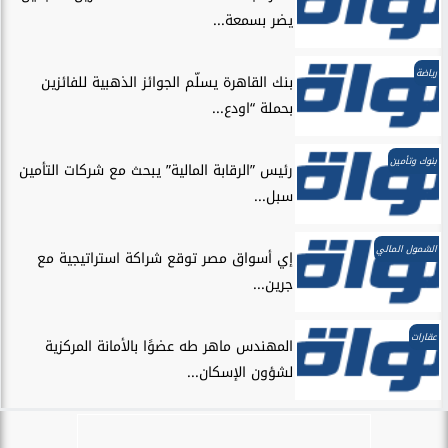
يضر بسمعة...
رياضة
بنك القاهرة يسلّم الجوائز الذهبية للفائزين
بحملة “اودع...
بنوك وتأمين
رئيس ”الرقابة المالية” يبحث مع شركات التأمين
سبل...
الشمول المالي
إي أسواق مصر توقع شراكة استراتيجية مع
جرين...
عقارات
المهندس ماهر طه عضوًا بالأمانة المركزية
لشؤون الإسكان...