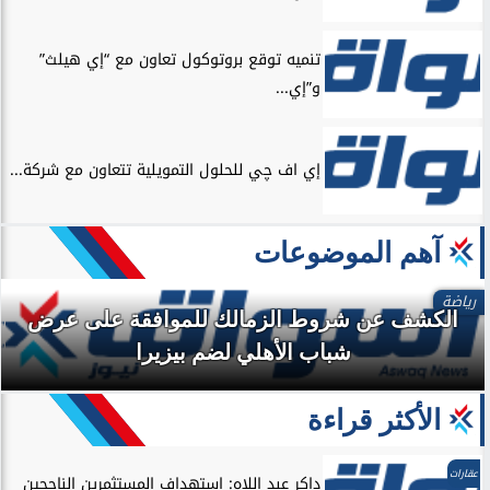
تنميه توقع بروتوكول تعاون مع “إي هيلث”
و”إي...
إي اف چي للحلول التمويلية تتعاون مع شركة...
آهم الموضوعات
رياضة
الكشف عن شروط الزمالك للموافقة على عرض
شباب الأهلي لضم بيزيرا
الأكثر قراءة
عقارات
داكر عبد اللاه: استهداف المستثمرين الناجحين