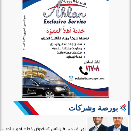
بورصة وشركات
إي اف چي فاينانس تستعرض خطط نمو «بلد»...