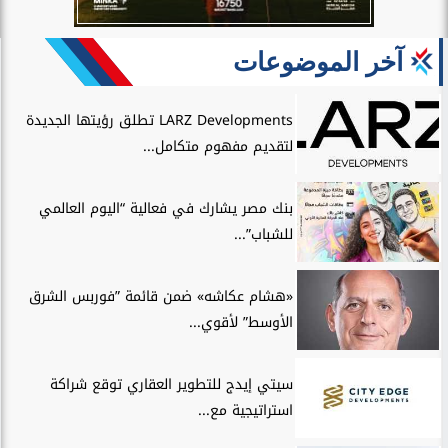
آخر الموضوعات
LARZ Developments تطلق رؤيتها الجديدة
لتقديم مفهوم متكامل...
بنك مصر يشارك في فعالية “اليوم العالمي
للشباب”...
«هشام عكاشه» ضمن قائمة ”فوربس الشرق
الأوسط” لأقوي...
سيتي إيدج للتطوير العقاري توقع شراكة
استراتيجية مع...