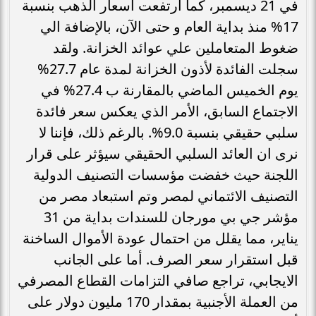
في 21 ديسمبر، كما ارتفعت أسعار الذهب بنسبة
17% منذ بداية العام و حتى الآن، بالإضافة الي
ضغوط المتعاملين علي عوائد الخزانة. ولقد
سجلت الفائدة لأذون الخزانة لمدة عام 27.7%
يوم الخميس الماضي بالمقارنة ب 27.4% في
الاجتماع السابق، الأمر الذي يعكس سعر فائدة
سلبي حقيقي بنسبة 9.0%. بالرغم ذلك، فإننا لا
نرى ان العائد السلبي الحقيقي سيؤثر على قرار
اللجنة حيث خفضت مؤسسات التصنيف الدولية
التصنيف الائتماني لمصر وتم استبعاد مصر من
مؤشر جي بي مورجان للسندات بداية من 31
يناير، مما يقلل من احتمال عودة الأموال الساخنة
قبل استقرار سعر الصرف. أما على الجانب
الايجابي، تراجع صافي التزامات القطاع المصرفي
من العملة الأجنبية بمقدار 170 مليون دولار على