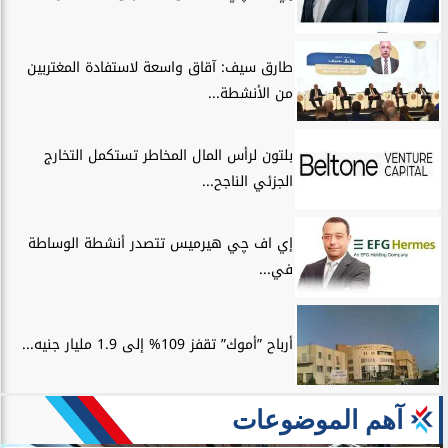
طارق سيف: آقاق واسعة لاستفادة المغتربين
من الأنشطة...
بلتون لرأس المال المخاطر تستكمل التخارج
الجزئي الناجح...
إي اف چي هيرميس تتصدر أنشطة الوساطة
في...
أرباح ”أموك” تقفز 109% إلى 1.9 مليار جنيه...
آهم الموضوعات