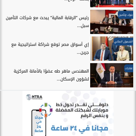
بنوك وتأمين
رئيس ”الرقابة المالية” يبحث مع شركات التأمين
سبل...
الشمول المالي
إي أسواق مصر توقع شراكة استراتيجية مع
جرين...
عقارات
المهندس ماهر طه عضوًا بالأمانة المركزية
لشؤون الإسكان...