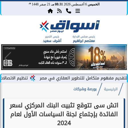
هـ
الخميس
6 أغسطس 2026
08:31 مـ
21 صفر 1448
رئيس مجلس الإدارة
رئيس التحرير
معتصم ابراهيم
أشرف سعيد
تنظيم الاتصالات في مصر: عدم وج
الرئيسية
بورصة وشركات
اتش سى تتوقع تثبيت البنك المركزي لسعر
الفائدة بإجتماع لجنة السياسات الأول لعام
2024