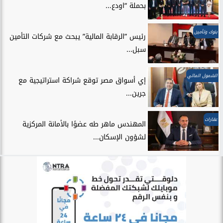
بحملة “اودع...
بنوك وتأمين
رئيس ”الرقابة المالية” يبحث مع شركات التأمين
سبل...
الشمول المالي
إي أسواق مصر توقع شراكة استراتيجية مع
جرين...
عقارات
المهندس ماهر طه عضوًا بالأمانة المركزية
لشؤون الإسكان...