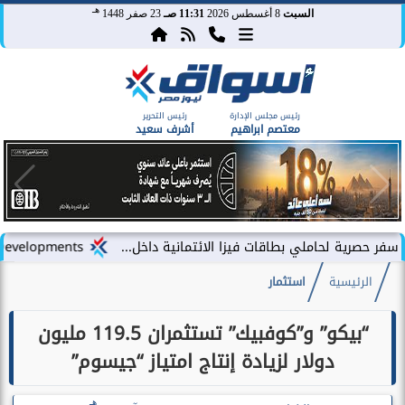
هـ
السبت
8 أغسطس 2026
11:31 صـ
23 صفر 1448
رئيس مجلس الإدارة
رئيس التحرير
معتصم ابراهيم
أشرف سعيد
املي بطاقات فيزا الائتمانية داخل...
LARZ Developments تطلق رؤيتها الجديدة لتقديم مفهوم متكامل للتطوير العقاري في مصر
الرئيسية
استثمار
“بيكو” و”كوفبيك” تستثمران 119.5 مليون
دولار لزيادة إنتاج امتياز “جيسوم”
هـ