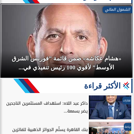
الشمول المالي
«هشام عكاشه» ضمن قائمة ”فوربس الشرق
الأوسط” لأقوي 100 رئيس تنفيذي في...
الأكثر قراءة
عقارات
داكر عبد اللاه: استهداف المستثمرين الناجحين
يضر بسمعة...
رياضة
بنك القاهرة يسلّم الجوائز الذهبية للفائزين