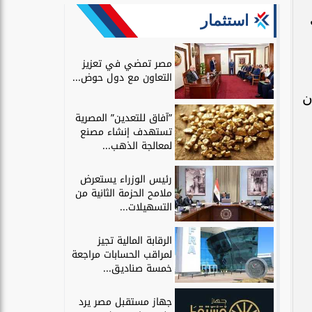
استثمار
مصر تمضي في تعزيز
التعاون مع دول حوض...
ن
”آفاق للتعدين” المصرية
تستهدف إنشاء مصنع
لمعالجة الذهب...
رئيس الوزراء يستعرض
ملامح الحزمة الثانية من
التسهيلات...
الرقابة المالية تجيز
لمراقب الحسابات مراجعة
خمسة صناديق...
جهاز مستقبل مصر يرد