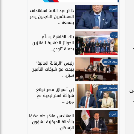
عقارات
داكر عبد اللاه: استهداف
المستثمرين الناجحين يضر
بسمعة...
رياضة
بنك القاهرة يسلّم
الجوائز الذهبية للفائزين
بحملة “اودع...
بنوك وتأمين
رئيس ”الرقابة المالية”
يبحث مع شركات التأمين
سبل...
الشمول المالي
مكعب من
إي أسواق مصر توقع
شراكة استراتيجية مع
جرين...
عقارات
المهندس ماهر طه عضوًا
بالأمانة المركزية لشؤون
الإسكان...