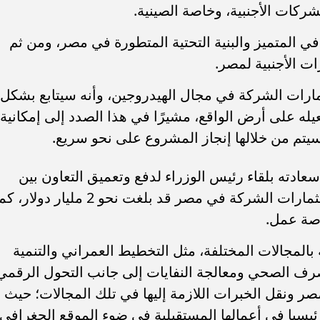
ركات الأجنبية، وخاصة الصينية.
افي المتميز والبنية التحتية المتطورة في مصر، ومن ثم
ات الأجنبية لمصر.
مارات الشركة في مجال الهيدروجين، وأنه سيتابع بشكل
ه على أرض الواقع، مشيرًا في هذا الصدد إلى إمكانية
يتم من خلالها إنجاز المشروع على نحو سريع.
دته بلقاء رئيس الوزراء لدفع وتعميق التعاون بين
الجانبين، وأوضح أن القيمة الإجمالية لاستثمارات الشركة في مصر قد بلغت نحو 2 مليار دولار
 بالمجالات المختلفة، مثل التخطيط العمراني والتنمية
ن قائمة ”فوربس الشرق
تنظيم الاتصالات في مصر: عدم وجود 
عطل فني بتطبيق My NTRA...
الصرف الصحي ومعالجة النفايات إلى جانب التحول الرقمي
صر ونقل الخبرات اللازمة إليها في تلك المجالات؛ حيث
يسيا في أعمالها المستقبلية في ضوء الموقع الجغرافي