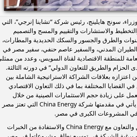
راء، سونج هايلينج، رئيس شركة “تشاينا إنرجي”، التي
والتخطيط والاستشارات والتقييم والمسح والتصميم
والقنوات والطرق والجسور والسكك الحديدية والمطارات،
لطيران المدني، والسفير عاصم حنفي، سفير مصر في
لعامة للمنطقة الاقتصادية لقناة السويس، وعدد من ممثل
الحزام والطريق للتعاون الدولي” في دورته الثالثة.
 اعتزازه بعلاقات الشراكة الاستراتيجية الشاملة بين
في القضايا المختلفة بما في ذلك التعاون الاقتصادي
لعمل على زيادة حجم الاستثمارات الصينية من خلال
الشركات الصينية العاملة في مصر والتي يأتي في مقدمتها شركة China Energy التي تعتز مصر
ا في المشروعات الكبرى في مصر.
وأكد اهتمام مصر بتعزيز مستوى التنسيق والتعاون مع China Energy والاستفادة من الخبرات
حيبه برغبة الشركة في توسيع نطاق مشروعاتها في مصر