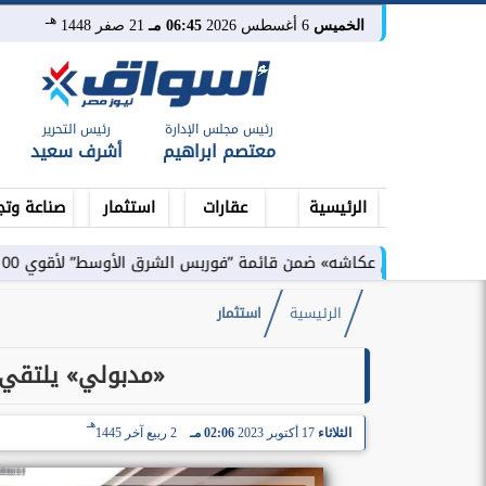
هـ
الخميس
6 أغسطس 2026
06:45 مـ
21 صفر 1448
رئيس مجلس الإدارة
رئيس التحرير
معتصم ابراهيم
أشرف سعيد
الرئيسية
عقارات
استثمار
صناعة وتج
ه» ضمن قائمة ”فوربس الشرق الأوسط” لأقوي 100 رئيس تنفيذي في...
الرئيسية
استثمار
«مدبولي» يلتقي 
هـ
الثلاثاء
17 أكتوبر 2023
02:06 مـ
2 ربيع آخر 1445