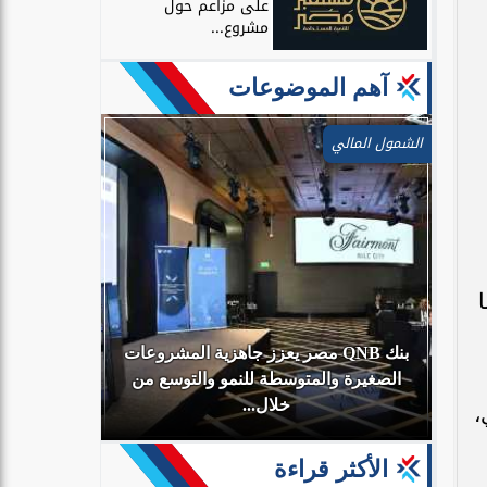
على مزاعم حول
مشروع...
آهم الموضوعات
الشمول المالي
، كما
بنك QNB مصر يعزز جاهزية المشروعات
أي
الصغيرة والمتوسطة للنمو والتوسع من
البنك الأهلي
خلال...
،
الأكثر قراءة