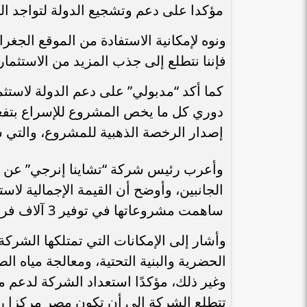
مؤكدا على دعم وتشجيع الدولة لتواجد الش
ونوه لإمكانية الاستفادة من الموقع الجغر
فإننا نتطلع إلى جذب المزيد من الاستثمار
كما أكد “مدبولي” على دعم الدولة لاستث
دوري كل ما يخص المشروع للإسراع بتفعيل
إصدار الرخصة الذهبية للمشروع، والتي س
وأعرب رئيس شركة “تشاينا إنرجي” عن سعا
ساهمت مشروعاتها في توفير 3 آلاف فرصة عمل.
وأشار إلى الإمكانات التي تمتلكها الشركة
بنك مصر يشارك في فعالية “اليوم العالمي
«هشام عكاشه» ضم
للشباب” ويقدم العديد من العروض...
الأوسط” لأقوي 100 رئيس تنفيذي في...
الحضرية والبنية التحتية، ومعالجة مياه 
وغير ذلك، مؤكدًا استعداد الشركة لدعم م
تتطلع الشركة إلى أن تكون مصر مركزا رئ