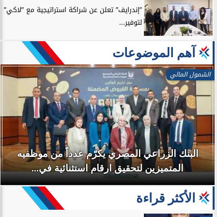
”إندرايف” تعلن عن شراكة استراتيجية مع ”لاكي”
لتوفير...
آهم الموضوعات
الشمول المالي
البنك الزراعي المصري يكرّم عدداً من موظفيه
المتميزين لتحقيق ارقام استثنائية في...
الأكثر قراءة