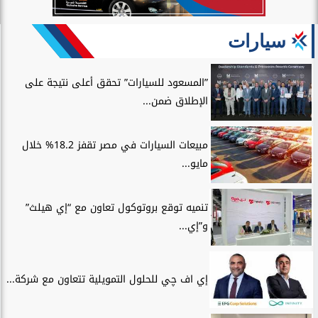
سيارات
”المسعود للسيارات” تحقق أعلى نتيجة على
الإطلاق ضمن...
مبيعات السيارات في مصر تقفز 18.2% خلال
مايو...
تنميه توقع بروتوكول تعاون مع “إي هيلث”
و”إي...
إي اف چي للحلول التمويلية تتعاون مع شركة...