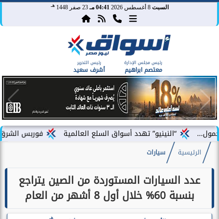
هـ
السبت
8 أغسطس 2026
04:41 مـ
23 صفر 1448
رئيس مجلس الإدارة
رئيس التحرير
معتصم ابراهيم
أشرف سعيد
“النينيو” تهدد أسواق السلع العالمية
فوربس الشرق الأوسط تختار 
الرئيسية
سيارات
عدد السيارات المستوردة من الصين يتراجع
بنسبة 60% خلال أول 8 أشهر من العام
هـ