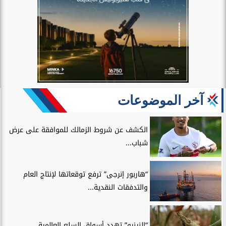
آخر الموضوعات
الكشف عن شروط الزمالك للموافقة على عرض
شباب...
“هاربور إنرجى” ترفع توقعاتها لإنتاج العام
والتدفقات النقدية...
“النينيو” تهدد أسواق السلع العالمية