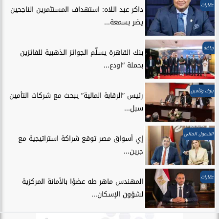
عقارات
داكر عبد اللاه: استهداف المستثمرين الناجحين
يضر بسمعة...
رياضة
بنك القاهرة يسلّم الجوائز الذهبية للفائزين
بحملة “اودع...
بنوك وتأمين
رئيس ”الرقابة المالية” يبحث مع شركات التأمين
سبل...
الشمول المالي
إي أسواق مصر توقع شراكة استراتيجية مع
جرين...
عقارات
المهندس ماهر طه عضوًا بالأمانة المركزية
لشؤون الإسكان...