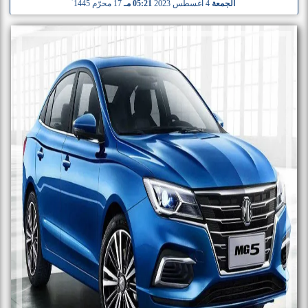
الجمعة
4 أغسطس 2023
05:21 مـ
17 محرّم 1445