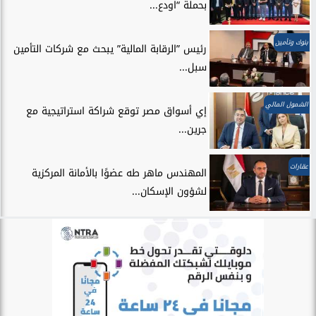
بحملة “اودع...
بنوك وتأمين
رئيس ”الرقابة المالية” يبحث مع شركات التأمين
سبل...
الشمول المالي
إي أسواق مصر توقع شراكة استراتيجية مع
جرين...
عقارات
المهندس ماهر طه عضوًا بالأمانة المركزية
لشؤون الإسكان...