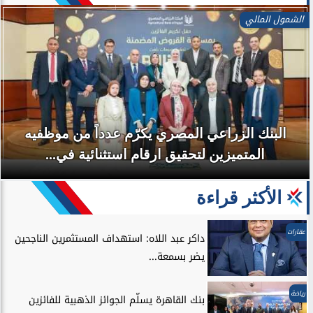
الشمول المالي
البنك الزراعي المصري يكرّم عدداً من موظفيه
المتميزين لتحقيق ارقام استثنائية في...
الأكثر قراءة
عقارات
داكر عبد اللاه: استهداف المستثمرين الناجحين
يضر بسمعة...
رياضة
بنك القاهرة يسلّم الجوائز الذهبية للفائزين