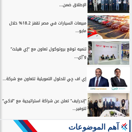
الإطلاق ضمن...
مبيعات السيارات في مصر تقفز 18.2% خلال
مايو...
تنميه توقع بروتوكول تعاون مع “إي هيلث”
و”إي...
إي اف چي للحلول التمويلية تتعاون مع شركة...
”إندرايف” تعلن عن شراكة استراتيجية مع ”لاكي”
لتوفير...
آهم الموضوعات