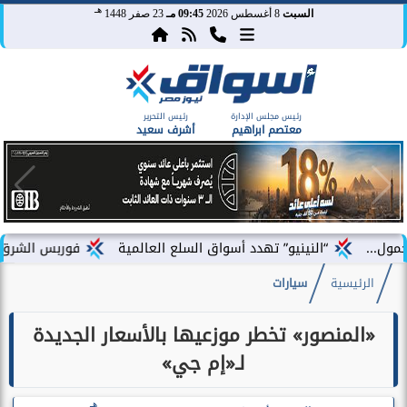
هـ
السبت
8 أغسطس 2026
09:45 مـ
23 صفر 1448
رئيس مجلس الإدارة
رئيس التحرير
معتصم ابراهيم
أشرف سعيد
“النينيو” تهدد أسواق السلع العالمية
فوربس الشرق الأوسط تختار 
الرئيسية
سيارات
«المنصور» تخطر موزعيها بالأسعار الجديدة
لـ«إم جي»
هـ