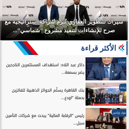
سيراك للتطوير العقاري تُبرم شراكة استراتيجية مع
صرح للإنشاءات لتنفيذ مشروع ”شماسي”...
الأكثر قراءة
عقارات
داكر عبد اللاه: استهداف المستثمرين الناجحين
يضر بسمعة...
رياضة
بنك القاهرة يسلّم الجوائز الذهبية للفائزين
بحملة “اودع...
بنوك وتأمين
رئيس ”الرقابة المالية” يبحث مع شركات التأمين
سبل...