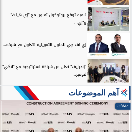
تنميه توقع بروتوكول تعاون مع “إي هيلث”
و”إي...
إي اف چي للحلول التمويلية تتعاون مع شركة...
”إندرايف” تعلن عن شراكة استراتيجية مع ”لاكي”
لتوفير...
آهم الموضوعات
عقارات