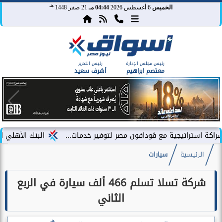
هـ
الخميس
6 أغسطس 2026
04:44 مـ
21 صفر 1448
رئيس مجلس الإدارة
رئيس التحرير
معتصم ابراهيم
أشرف سعيد
تيجية مع ڤودافون مصر لتوفير خدمات...
البنك الأهلي الكويتي – مصر يحقق صاف
الرئيسية
سيارات
شركة تسلا تسلم 466 ألف سيارة في الربع
الثاني
هـ