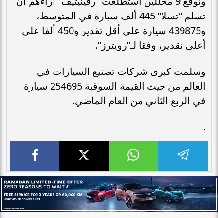
وتوقع 9 محللين استطلعت “رفينيتيف” آراءهم ​​أن
تسلم “تسلا” 445 ألف سيارة في المتوسط،
و439875 سيارة على أقل تقدير و450 ألفا على
أعلى تقدير، وفقا لـ”رويترز”.
وسلمت كبرى شركات تصنيع السيارات في
العالم من حيث القيمة السوقية 254695 سيارة
في الربع الثاني من العام الماضي.
.