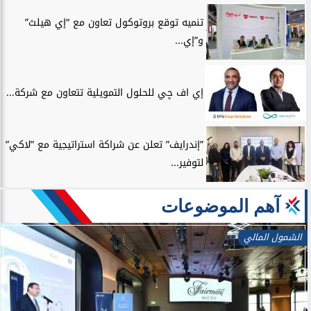
تنميه توقع بروتوكول تعاون مع “إي هيلث”
و”إي...
إي اف چي للحلول التمويلية تتعاون مع شركة...
”إندرايف” تعلن عن شراكة استراتيجية مع ”لاكي”
لتوفير...
آهم الموضوعات
الشمول المالي