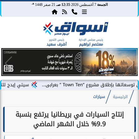
هـ
الجمعة
7 أغسطس 2026
12:35 صـ
21 صفر 1448
رئيس مجلس الإدارة
رئيس التحرير
معتصم ابراهيم
أشرف سعيد
 ”Town Ten ” بعرابى...
سيتي إيدج للتطوير العقار
الرئيسية
سيارات
إنتاج السيارات في بريطانيا يرتفع بنسبة
9.9% خلال الشهر الماضي
هـ