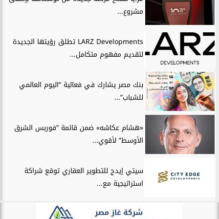
مشروع...
LARZ Developments تطلق رؤيتها الجديدة
لتقديم مفهوم متكامل...
بنك مصر يشارك في فعالية “اليوم العالمي
للشباب”...
«هشام عكاشه» ضمن قائمة ”فوربس الشرق
الأوسط” لأقوي...
سيتي إيدج للتطوير العقاري توقع شراكة
استراتيجية مع...