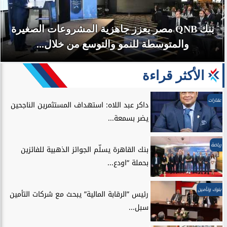
بنك QNB مصر يعزز جاهزية المشروعات الصغيرة
والمتوسطة للنمو والتوسع من خلال...
الأكثر قراءة
عقارات
داكر عبد اللاه: استهداف المستثمرين الناجحين
يضر بسمعة...
رياضة
بنك القاهرة يسلّم الجوائز الذهبية للفائزين
بحملة “اودع...
بنوك وتأمين
رئيس ”الرقابة المالية” يبحث مع شركات التأمين
سبل...