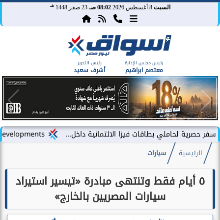
هـ
السبت
8 أغسطس 2026
08:02 صـ
23 صفر 1448
رئيس مجلس الإدارة
رئيس التحرير
معتصم ابراهيم
أشرف سعيد
لي بطاقات فيزا الائتمانية داخل...
LARZ Developments تطلق رؤيتها الجديدة لتقديم مفهوم متكامل للتطوير العقاري في مصر
الرئيسية
سيارات
٥ أيام فقط وتنتهى مبادرة «تيسير استيراد
سيارات المصريين بالخارج»
هـ