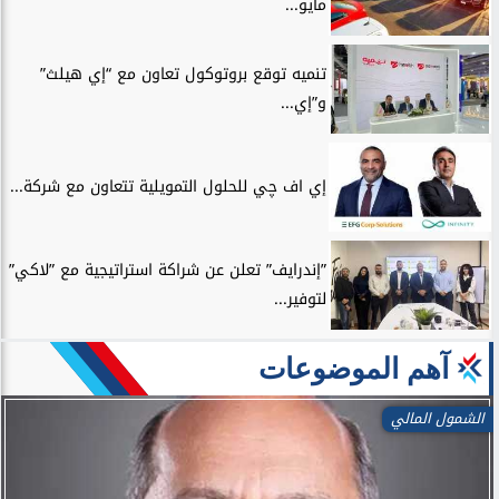
مايو...
تنميه توقع بروتوكول تعاون مع “إي هيلث”
و”إي...
إي اف چي للحلول التمويلية تتعاون مع شركة...
”إندرايف” تعلن عن شراكة استراتيجية مع ”لاكي”
لتوفير...
آهم الموضوعات
الشمول المالي