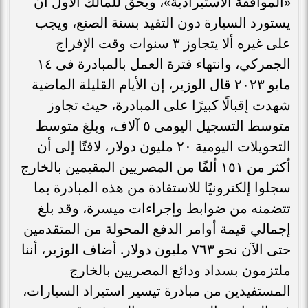
«الموافقة الاستيرادية»، ويحق للمالك الأول أن
يستورد السيارة دون التقيد بسنة الصنع، ويجب
على غيره ألا يتجاوز ٣ سنوات وقت الإفراج
الجمركي، وانتهاء فترة العمل بالمبادرة فى ١٤
مايو ٢٠٢٣ قال الوزير، إن الأيام القليلة الماضية
شهدت إقبالًا كبيرًا على المبادرة، حيث تجاوز
متوسط التسجيل اليومى ٥ آلاف، وبلغ متوسط
التحويلات اليومية ٢٠ مليون دولار، لافتًا إلى أن
أكثر من ١٥١ ألفًا من المصريين المقيمين بالخارج
سجلوا إلكترونيًا للاستفادة من هذه المبادرة بما
تتضمنه من ضوابط وإجراءات ميسرة، وقد بلغ
إجمالي قيمة أوامر الدفع المحولة من المتقدمين
حتى الآن نحو ٧٦٣ مليون دولار. أضاف الوزير، أننا
ملتزمون بسداد ودائع المصريين بالخارج
المستفيدين من مبادرة تيسير استيراد السيارات،