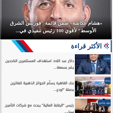
«هشام عكاشه» ضمن قائمة ”فوربس الشرق
الأوسط” لأقوي 100 رئيس تنفيذي في...
الأكثر قراءة
عقارات
داكر عبد اللاه: استهداف المستثمرين الناجحين
يضر بسمعة...
رياضة
بنك القاهرة يسلّم الجوائز الذهبية للفائزين
بحملة “اودع...
بنوك وتأمين
رئيس ”الرقابة المالية” يبحث مع شركات التأمين
سبل...