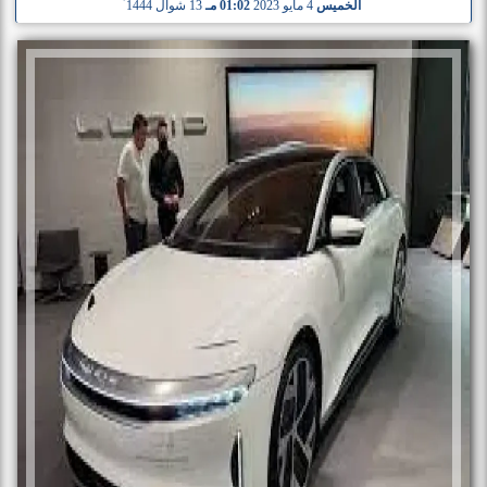
الخميس
4 مايو 2023
01:02 مـ
13 شوال 1444