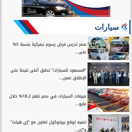
سيارات
مصر تدرس فرض رسوم جمركية بنسبة 5%
على...
”المسعود للسيارات” تحقق أعلى نتيجة على
الإطلاق ضمن...
مبيعات السيارات في مصر تقفز 18.2% خلال
مايو...
تنميه توقع بروتوكول تعاون مع “إي هيلث”
و”إي...