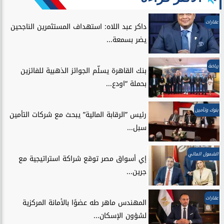
عقارات
داكر عبد اللاه: استهداف المستثمرين الناجحين
يضر بسمعة...
رياضة
بنك القاهرة يسلّم الجوائز الذهبية للفائزين
بحملة “اودع...
بنوك وتأمين
رئيس ”الرقابة المالية” يبحث مع شركات التأمين
سبل...
الشمول المالي
إي أسواق مصر توقع شراكة استراتيجية مع
جرين...
عقارات
المهندس ماهر طه عضوًا بالأمانة المركزية
لشؤون الإسكان...