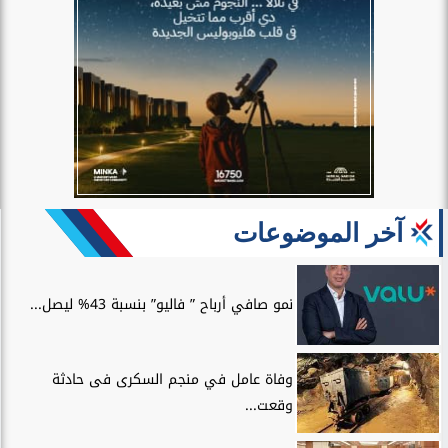
آخر الموضوعات
نمو صافي أرباح ” فاليو” بنسبة 43% ليصل...
وفاة عامل في منجم السكرى فى حادثة
وقعت...