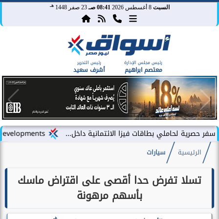
هـ
السبت
8 أغسطس 2026
08:41 صـ
23 صفر 1448
رئيس مجلس الإدارة
رئيس التحرير
معتصم ابراهيم
أشرف سعيد
املي بطاقات فيزا الائتمانية داخل...
LARZ Developments تطلق رؤيتها الجديدة لتقديم مفهوم متكامل للتطوير العقاري في مصر
الرئيسية
سيارات
تسلا تفرض حدا أقصى على اقتراض ماسك
بأسهم مرهونة
هـ