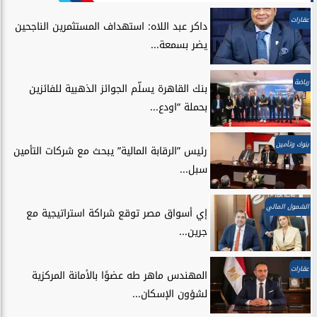
عقارات
داكر عبد اللاه: استهداف المستثمرين الناجحين
يضر بسمعة...
رياضة
بنك القاهرة يسلّم الجوائز الذهبية للفائزين
بحملة “اودع...
بنوك وتأمين
رئيس ”الرقابة المالية” يبحث مع شركات التأمين
سبل...
الشمول المالي
إي أسواق مصر توقع شراكة استراتيجية مع
جرين...
عقارات
المهندس ماهر طه عضوًا بالأمانة المركزية
لشؤون الإسكان...