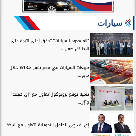
سيارات
”المسعود للسيارات” تحقق أعلى نتيجة على
الإطلاق ضمن...
مبيعات السيارات في مصر تقفز 18.2% خلال
مايو...
تنميه توقع بروتوكول تعاون مع “إي هيلث”
و”إي...
إي اف چي للحلول التمويلية تتعاون مع شركة...