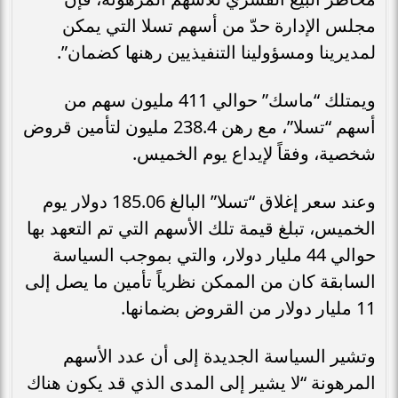
مجلس الإدارة حدّ من أسهم تسلا التي يمكن
لمديرينا ومسؤولينا التنفيذيين رهنها كضمان”.
ويمتلك “ماسك” حوالي 411 مليون سهم من
أسهم “تسلا”، مع رهن 238.4 مليون لتأمين قروض
شخصية، وفقاً لإيداع يوم الخميس.
وعند سعر إغلاق “تسلا” البالغ 185.06 دولار يوم
الخميس، تبلغ قيمة تلك الأسهم التي تم التعهد بها
حوالي 44 مليار دولار، والتي بموجب السياسة
السابقة كان من الممكن نظرياً تأمين ما يصل إلى
11 مليار دولار من القروض بضمانها.
وتشير السياسة الجديدة إلى أن عدد الأسهم
المرهونة “لا يشير إلى المدى الذي قد يكون هناك