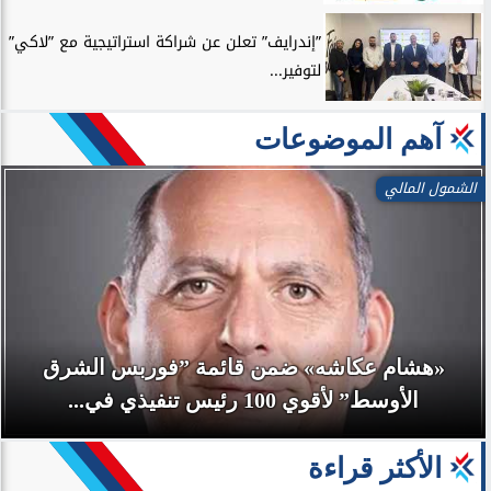
”إندرايف” تعلن عن شراكة استراتيجية مع ”لاكي”
لتوفير...
آهم الموضوعات
الشمول المالي
«هشام عكاشه» ضمن قائمة ”فوربس الشرق
الأوسط” لأقوي 100 رئيس تنفيذي في...
الأكثر قراءة