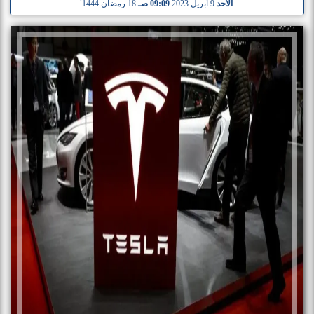
الأحد
9 أبريل 2023
09:09 صـ
18 رمضان 1444