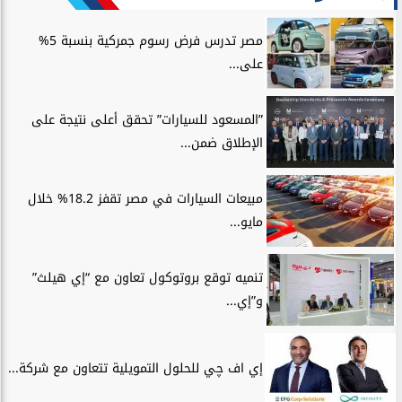
مصر تدرس فرض رسوم جمركية بنسبة 5%
على...
”المسعود للسيارات” تحقق أعلى نتيجة على
الإطلاق ضمن...
مبيعات السيارات في مصر تقفز 18.2% خلال
مايو...
تنميه توقع بروتوكول تعاون مع “إي هيلث”
و”إي...
إي اف چي للحلول التمويلية تتعاون مع شركة...