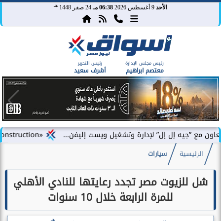
هـ
الأحد
9 أغسطس 2026
06:38 مـ
24 صفر 1448
رئيس مجلس الإدارة
رئيس التحرير
معتصم ابراهيم
أشرف سعيد
ه إل إل” لإدارة وتشغيل ويست إليفن...
«DAC Construction» تطلق «أركلاين للتطوير العقاري» في مصر وتستعد للإعلان عن محفظة...
الرئيسية
سيارات
شل للزيوت مصر تجدد رعايتها للنادي الأهلي
للمرة الرابعة خلال 10 سنوات
هـ