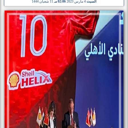
السبت
4 مارس 2023
02:06 مـ
11 شعبان 1444