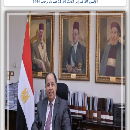
الإثنين
20 فبراير 2023
11:30 صـ
29 رجب 1444