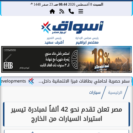
هـ
السبت
8 أغسطس 2026
08:44 صـ
23 صفر 1448
رئيس مجلس الإدارة
رئيس التحرير
معتصم ابراهيم
أشرف سعيد
حاملي بطاقات فيزا الائتمانية داخل...
LARZ Developments تطلق رؤيتها الجديدة لتقديم مفهوم متكامل للتطوير العقاري في مصر
الرئيسية
سيارات
مصر تعلن تقدم نحو 42 ألفاً لمبادرة تيسير
استيراد السيارات من الخارج
هـ