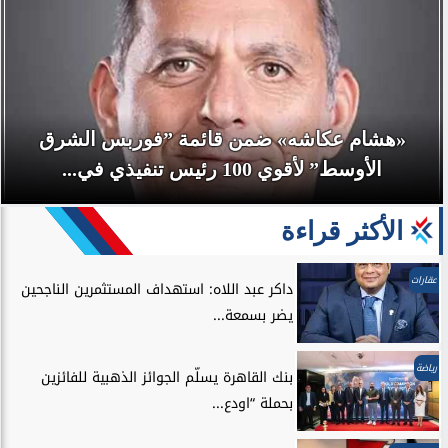
«هشام عكاشه» ضمن قائمة ”فوربس الشرق
الأوسط” لأقوي 100 رئيس تنفيذي في...
الأكثر قراءة
عقارات
داكر عبد اللاه: استهداف المستثمرين الناجحين
يضر بسمعة...
رياضة
بنك القاهرة يسلّم الجوائز الذهبية للفائزين
بحملة “اودع...