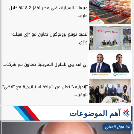
مبيعات السيارات في مصر تقفز 18.2% خلال
مايو...
تنميه توقع بروتوكول تعاون مع “إي هيلث”
و”إي...
إي اف چي للحلول التمويلية تتعاون مع شركة...
”إندرايف” تعلن عن شراكة استراتيجية مع ”لاكي”
لتوفير...
آهم الموضوعات
الشمول المالي