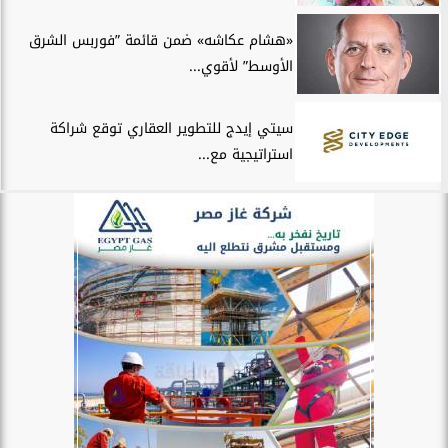
«هشام عكاشه» ضمن قائمة ”فوربس الشرق
الأوسط” لأقوي...
سيتي إيدج للتطوير العقاري توقع شراكة
استراتيجية مع...