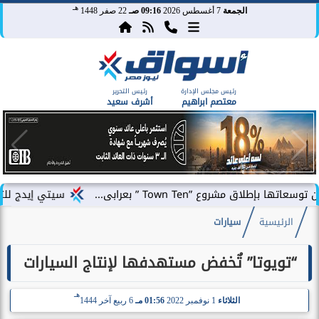
هـ
الجمعة
7 أغسطس 2026
09:16 صـ
22 صفر 1448
رئيس مجلس الإدارة
رئيس التحرير
معتصم ابراهيم
أشرف سعيد
ع ”Town Ten ” بعرابى...
سيتي إيدج للتطوير العقار
الرئيسية
سيارات
“تويوتا” تٌخفض مستهدفها لإنتاج السيارات
هـ
الثلاثاء
1 نوفمبر 2022
01:56 مـ
6 ربيع آخر 1444