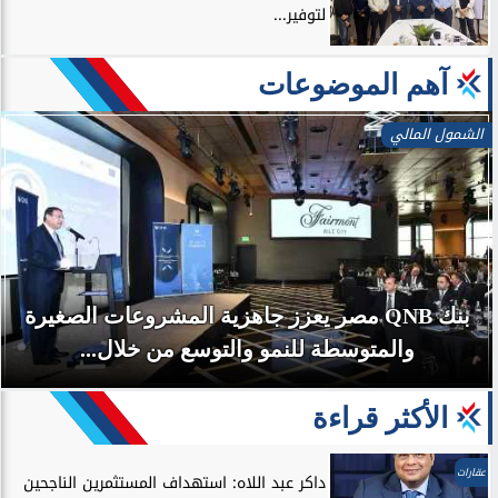
لتوفير...
آهم الموضوعات
الشمول المالي
بنك QNB مصر يعزز جاهزية المشروعات الصغيرة
والمتوسطة للنمو والتوسع من خلال...
الأكثر قراءة
عقارات
داكر عبد اللاه: استهداف المستثمرين الناجحين