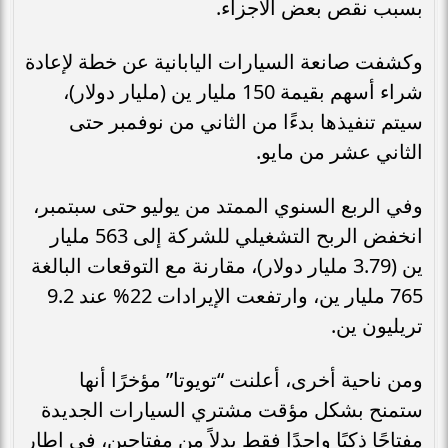
بسبب نقص بعض الأجزاء.
وكشفت صانعة السيارات اليابانية عن خطة لإعادة
شراء أسهم بقيمة 150 مليار ين (مليار دولار)،
سيتم تنفيذها بدءًا من الثاني من نوفمبر حتى
الثاني عشر من مايو.
وفي الربع السنوي الممتد من يوليو حتى سبتمبر،
انخفض الربح التشغيلي للشركة إلى 563 مليار
ين (3.79 مليار دولار)، مقارنة مع التوقعات البالغة
765 مليار ين، وارتفعت الإيرادات 22% عند 9.2
تريليون ين.
ومن ناحية أخرى، أعلنت “تويوتا” مؤخرًا أنها
ستمنح بشكل مؤقت مشتري السيارات الجديدة
مفتاحًا ذكيًا واحدًا فقط بدلاً من مفتاحين، في إطار