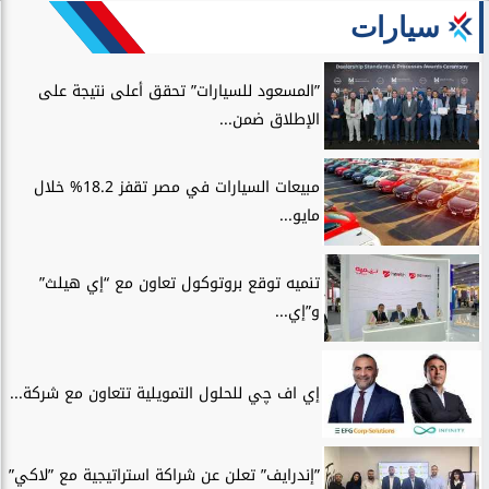
سيارات
”المسعود للسيارات” تحقق أعلى نتيجة على
الإطلاق ضمن...
مبيعات السيارات في مصر تقفز 18.2% خلال
مايو...
تنميه توقع بروتوكول تعاون مع “إي هيلث”
و”إي...
إي اف چي للحلول التمويلية تتعاون مع شركة...
”إندرايف” تعلن عن شراكة استراتيجية مع ”لاكي”