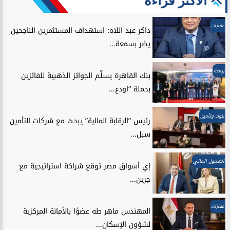
الأكثر قراءة
عقارات
داكر عبد اللاه: استهداف المستثمرين الناجحين
يضر بسمعة...
رياضة
بنك القاهرة يسلّم الجوائز الذهبية للفائزين
بحملة “اودع...
بنوك وتأمين
رئيس ”الرقابة المالية” يبحث مع شركات التأمين
سبل...
الشمول المالي
إي أسواق مصر توقع شراكة استراتيجية مع
جرين...
عقارات
المهندس ماهر طه عضوًا بالأمانة المركزية
لشؤون الإسكان...