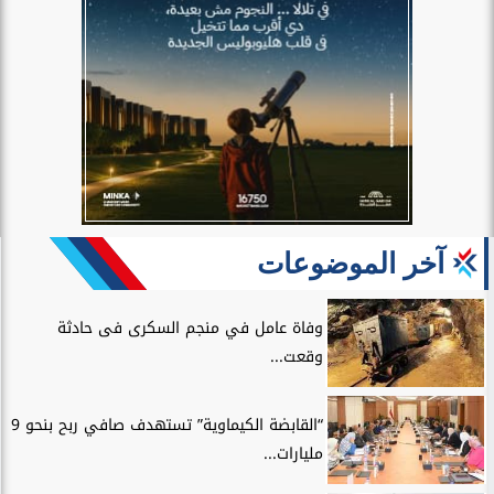
آخر الموضوعات
وفاة عامل في منجم السكرى فى حادثة
وقعت...
“القابضة الكيماوية” تستهدف صافي ربح بنحو 9
مليارات...