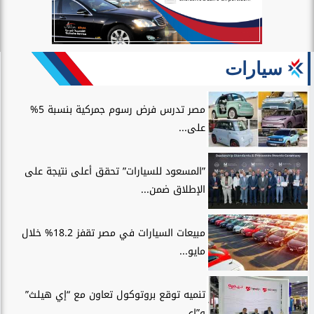
سيارات
مصر تدرس فرض رسوم جمركية بنسبة 5%
على...
”المسعود للسيارات” تحقق أعلى نتيجة على
الإطلاق ضمن...
مبيعات السيارات في مصر تقفز 18.2% خلال
مايو...
تنميه توقع بروتوكول تعاون مع “إي هيلث”
و”إي...