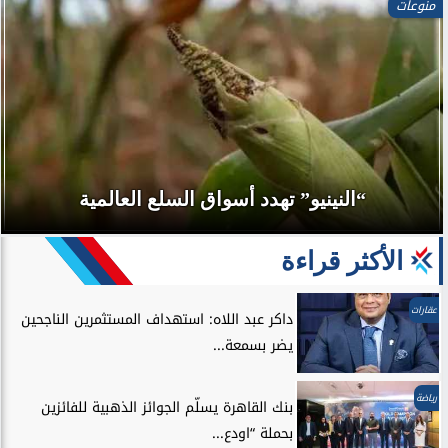
منوعات
“النينيو” تهدد أسواق السلع العالمية
الأكثر قراءة
عقارات
داكر عبد اللاه: استهداف المستثمرين الناجحين
يضر بسمعة...
رياضة
بنك القاهرة يسلّم الجوائز الذهبية للفائزين
بحملة “اودع...