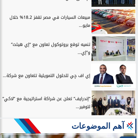
مبيعات السيارات في مصر تقفز 18.2% خلال
مايو...
تنميه توقع بروتوكول تعاون مع “إي هيلث”
و”إي...
إي اف چي للحلول التمويلية تتعاون مع شركة...
”إندرايف” تعلن عن شراكة استراتيجية مع ”لاكي”
لتوفير...
آهم الموضوعات