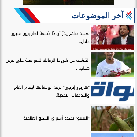
آخر الموضوعات
محمد صلاح يدرّ أرباحًا ضخمة لطرابزون سبور
خلال...
الكشف عن شروط الزمالك للموافقة على عرض
شباب...
“هاربور إنرجى” ترفع توقعاتها لإنتاج العام
والتدفقات النقدية...
“النينيو” تهدد أسواق السلع العالمية