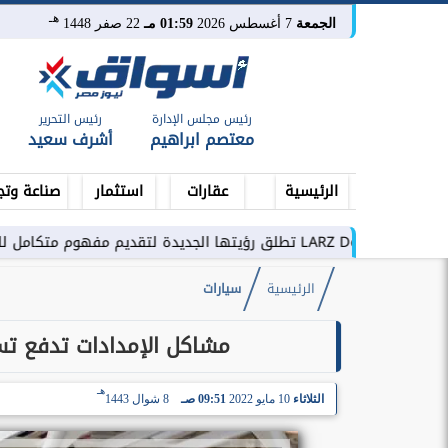
هـ
الجمعة
7 أغسطس 2026
01:59 مـ
22 صفر 1448
رئيس مجلس الإدارة
رئيس التحرير
معتصم ابراهيم
أشرف سعيد
الرئيسية
عقارات
استثمار
صناعة وتج
تكامل للتطوير العقاري في مصر
الرئيسية
سيارات
مشاكل الإمدادات تدفع تسل
هـ
الثلاثاء
10 مايو 2022
09:51 صـ
8 شوال 1443