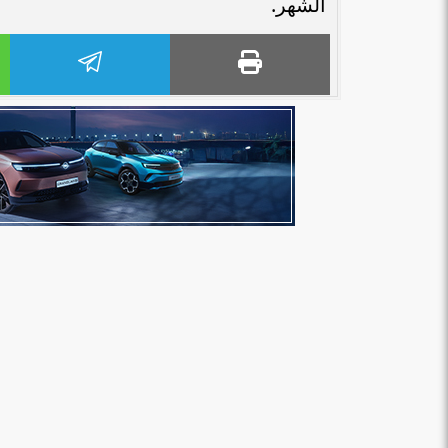
الشهر.
بنك مصر يشارك في فعالية “اليوم العالمي
«هشام عكاشه» ضم
للشباب” ويقدم العديد من العروض...
الأوسط” لأقوي 100 رئيس تنفيذي في...