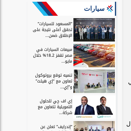
سيارات
”المسعود للسيارات”
تحقق أعلى نتيجة على
الإطلاق ضمن...
مبيعات السيارات في
مصر تقفز 18.2% خلال
مايو...
تنميه توقع بروتوكول
تعاون مع “إي هيلث”
ي
و”إي...
إي اف چي للحلول
التمويلية تتعاون مع
شركة...
لال
”إندرايف” تعلن عن