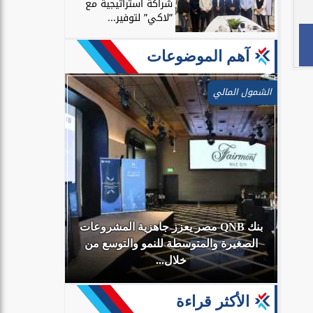
شراكة استراتيجية مع
”لاكي” لتوفير...
آهم الموضوعات
الشمول المالي
بنك QNB مصر يعزز جاهزية المشروعات
أي
الصغيرة والمتوسطة للنمو والتوسع من
البنك الأهلي
خلال...
الأكثر قراءة