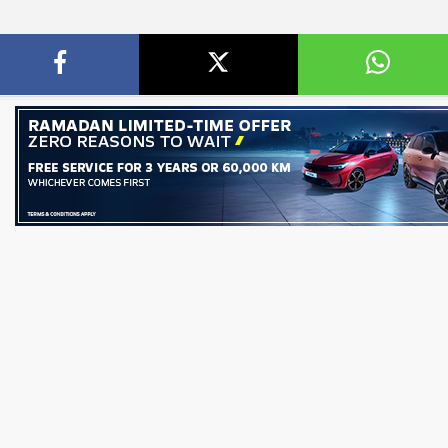
ن قائمة ”فوربس الشرق
تنظيم الاتصالات في مصر: عدم وجود 
عطل فني بتطبيق My NTRA...