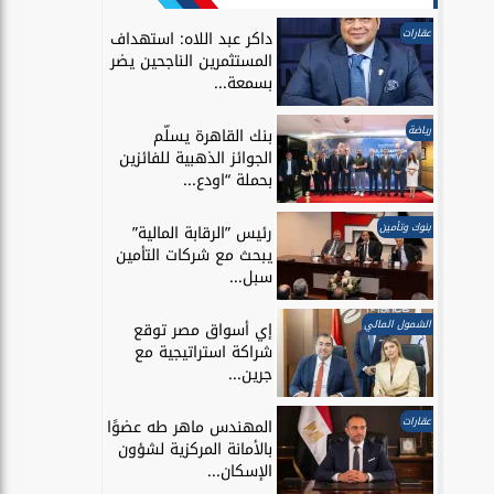
عقارات
داكر عبد اللاه: استهداف
المستثمرين الناجحين يضر
بسمعة...
رياضة
بنك القاهرة يسلّم
الجوائز الذهبية للفائزين
بحملة “اودع...
بنوك وتأمين
رئيس ”الرقابة المالية”
يبحث مع شركات التأمين
سبل...
الشمول المالي
إي أسواق مصر توقع
شراكة استراتيجية مع
جرين...
عقارات
المهندس ماهر طه عضوًا
بالأمانة المركزية لشؤون
الإسكان...